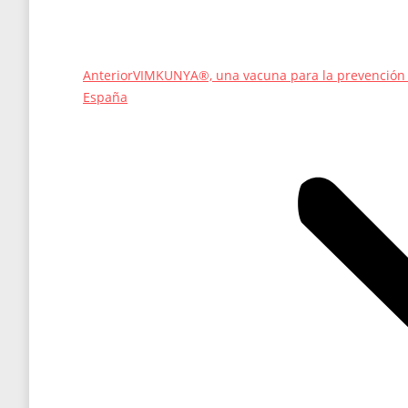
Entrada
Anterior
VIMKUNYA®, una vacuna para la prevención d
anterior:
España