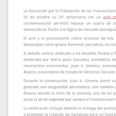
La Asociación por la Tributación de las Transaccion
20 de octubre su 25º aniversario con un
acto s
conmemoración permitió repasar un cuarto de sigl
democráticas frente a la lógica de mercado desregul
El arte y el pensamiento crítico sirvieron de hil
destacadas como Ignacio Ramonet, periodista, escrit
El debate central, dedicado a los desafíos fiscales y
Moderado por María Jesús González, presidenta d
reconocidos economistas: Juan A. Gimeno, exrect
Álvarez, exsecretario de Estado de Derechos Sociale
Durante la conversación, Juan A. Gimeno alertó so
generado una desigualdad abrumadora, sino también un
Álvarez abordó la crisis de la vivienda, una de las
social es de tal magnitud que, aunque el Constitucional 
La celebración incluyó además la entrega del premio 
a promover la creación de narrativas para un futuro 