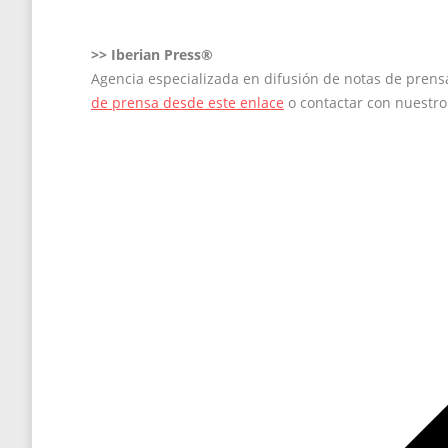
>>
Iberian Press®
Agencia especializada en difusión de notas de pren
de prensa desde este enlace
o contactar con nuestr
Navegación
entre
entradas