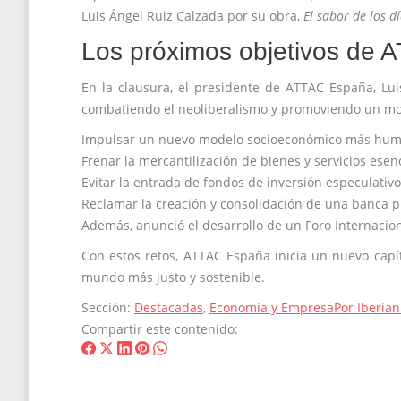
Luis Ángel Ruiz Calzada por su obra,
El sabor de los d
Los próximos objetivos de
En la clausura, el presidente de ATTAC España, Lui
combatiendo el neoliberalismo y promoviendo un mode
Impulsar un nuevo modelo socioeconómico más hum
Frenar la mercantilización de bienes y servicios esen
Evitar la entrada de fondos de inversión especulativ
Reclamar la creación y consolidación de una banca p
Además, anunció el desarrollo de un Foro Internaciona
Con estos retos, ATTAC España inicia un nuevo capí
mundo más justo y sostenible.
Sección:
Destacadas
,
Economía y Empresa
Por
Iberia
Compartir este contenido:
Share
Share
Share
Share
Share
on
on
on
on
on
Facebook
X
LinkedIn
Pinterest
WhatsApp