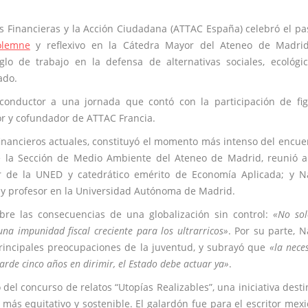
es Financieras y la Acción Ciudadana (ATTAC España) celebró el p
olemne
y reflexivo en la Cátedra Mayor del Ateneo de Madrid
o de trabajo en la defensa de alternativas sociales, ecológi
ado.
o conductor a una jornada que contó con la participación de fi
or y cofundador de ATTAC Francia.
 financieros actuales, constituyó el momento más intenso del encue
e la Sección de Medio Ambiente del Ateneo de Madrid, reunió 
or de la UNED y catedrático emérito de Economía Aplicada; y 
s y profesor en la Universidad Autónoma de Madrid.
bre las consecuencias de una globalización sin control:
«No so
a impunidad fiscal creciente para los ultrarricos»
. Por su parte, 
 principales preocupaciones de la juventud, y subrayó que
«la nece
tarde cinco años en dirimir, el Estado debe actuar ya»
.
del concurso de relatos “Utopías Realizables”, una iniciativa dest
más equitativo y sostenible. El galardón fue para el escritor mex