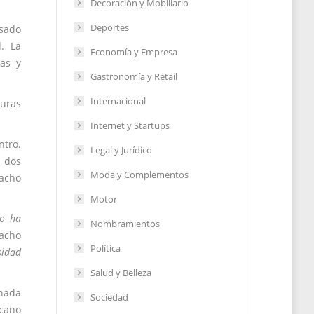
Decoración y Mobiliario
Deportes
asado
. La
Economía y Empresa
cas y
Gastronomía y Retail
Internacional
guras
Internet y Startups
ntro.
Legal y Jurídico
a dos
Moda y Complementos
Nacho
Motor
lo ha
Nombramientos
Nacho
Política
sidad
Salud y Belleza
inada
Sociedad
icano