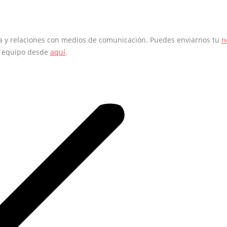
sa y relaciones con medios de comunicación. Puedes enviarnos tu
n
o equipo desde
aquí
.