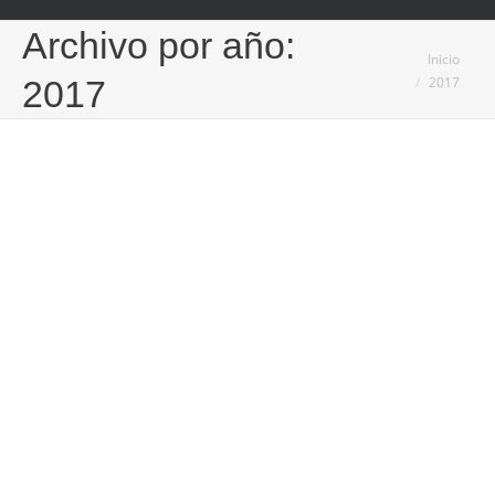
Archivo por año:
Estás aquí:
Inicio
2017
2017
Datisa ayuda a los asesores
contables para mejorar el servicio
que prestan a sus clientes
Economía y Empresa
Por
Iberian Press®
19/04/2017
Las facturas son los documentos oficiales que
utilizan las empresas -grandes, medianas y