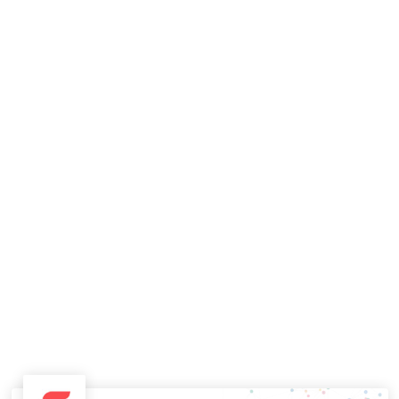
suministros de fontanería que cuenta con más de…
El papel de la mujer y la corrupción
Turismo y Ocio
Por
Iberian Press®
17/04/2017
Impacto Teatro presenta una nueva visión de la