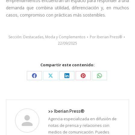
emprendimientos encuentran un espacio para responder a una
demanda que combina utilidad, diferenciación y, en muchos
casos, compromiso con prácticas más sostenibles.
Sección:
Destacadas
,
Moda y Complementos
Por
Iberian Press®
22/09/2025
Compartir este contenido:
Share
Share
Share
Share
Share
on
on
on
on
on
Facebook
X
LinkedIn
Pinterest
WhatsApp
>>
Iberian Press®
Agencia especializada en difusión de
notas de prensa y relaciones con
medios de comunicación. Puedes