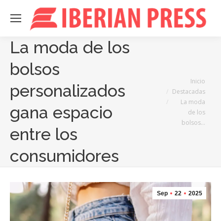
La moda de los
bolsos
Estás aquí:
Inicio
personalizados
Destacadas
La moda
gana espacio
de los
bolsos…
entre los
consumidores
Sep
22
2025