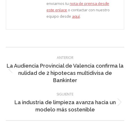
enviarnos tu
nota de prensa desde
este enlace
o contactar con nuestro
equipo desde
aquí
.
Navegación
ANTERIOR
entre
La Audiencia Provincial de Valencia confirma la
entradas
Entrada
nulidad de 2 hipotecas multidivisa de
anterior:
Bankinter
SIGUIENTE
La industria de limpieza avanza hacia un
Entrada
modelo más sostenible
siguiente: