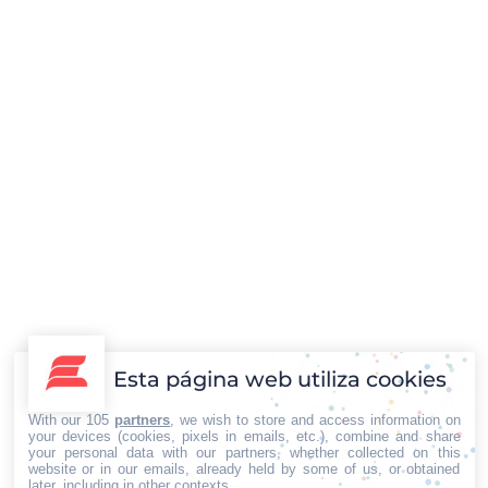
Locotoo lanza la campaña «La vuelta al trueque»
para promover la economía circular
Economía y Empresa
Por
Iberian Press®
10/09/2024
Esta página web utiliza cookies
Locotoo, la innovadora cadena de tiendas de segunda mano,
anuncia su nueva campaña promocional, «La vuelta al
With our 105
partners
, we wish to store and access information on
your devices (cookies, pixels in emails, etc.), combine and share
trueque», con la cual apuesta por un modelo de consumo más
your personal data with our partners, whether collected on this
website or in our emails, already held by some of us, or obtained
sostenible y comprometido con la economía circular. A través
later, including in other contexts.