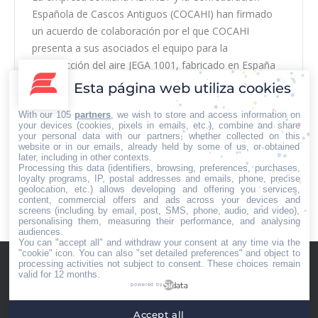
Española de Cascos Antiguos (COCAHI) han firmado
un acuerdo de colaboración por el que COCAHI
presenta a sus asociados el equipo para la
desinfección del aire JEGA 1001, fabricado en España
por la reconocida empresa Jata, del que ABANET es
Esta página web utiliza cookies
distribuidor nacional. Los establecimientos comerciales
With our 105
partners
, we wish to store and access information on
de todos los…
your devices (cookies, pixels in emails, etc.), combine and share
your personal data with our partners, whether collected on this
website or in our emails, already held by some of us, or obtained
later, including in other contexts.
Processing this data (identifiers, browsing, preferences, purchases,
loyalty programs, IP, postal addresses and emails, phone, precise
geolocation, etc.) allows developing and offering you services,
←
1
…
174
175
176
177
178
content, commercial offers and ads across your devices and
…
296
→
screens (including by email, post, SMS, phone, audio, and video),
personalising them, measuring their performance, and analysing
audiences.
You can "accept all" and withdraw your consent at any time via the
"cookie" icon
. You can also "set detailed preferences" and object to
processing activities not subject to consent. These choices remain
valid for 12 months.
powered by
Accept all