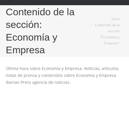
Contenido de la
Estás aquí:
Inicio
sección:
Contenido de la
sección
Economía y
"Economía y
Empresa"
Empresa
Última hora sobre Economía y Empresa. Noticias, artículos,
notas de prensa y contenidos sobre Economía y Empresa.
Iberian Press agencia de noticias.