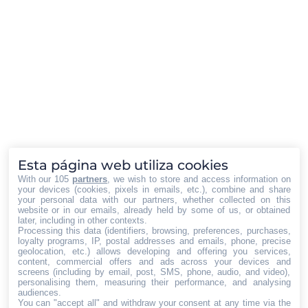
Cómo evolucionan las nuevas
agencias de comunicación
Comunicación y Marketing
,
Destacadas
,
Economía y Empresa
Por
Iberian Press®
24/07/2024
Las agencias de comunicación han experimentado
una transformación significativa en la última década.
La digitalización y la aparición de nuevas
herramientas tecnológicas han obligado a adaptarse
Esta página web utiliza cookies
rápidamente para mantenerse relevantes y
With our 105
partners
, we wish to store and access information on
competitivas en un entorno en constante cambio.
your devices (cookies, pixels in emails, etc.), combine and share
your personal data with our partners, whether collected on this
Esta adaptación no sólo ha implicado la
website or in our emails, already held by some of us, or obtained
later, including in other contexts.
incorporación de nuevas tecnologías, sino también
Processing this data (identifiers, browsing, preferences, purchases,
un cambio profundo en…
loyalty programs, IP, postal addresses and emails, phone, precise
geolocation, etc.) allows developing and offering you services,
content, commercial offers and ads across your devices and
←
1
…
97
98
99
100
101
…
screens (including by email, post, SMS, phone, audio, and video),
personalising them, measuring their performance, and analysing
296
→
audiences.
You can "accept all" and withdraw your consent at any time via the