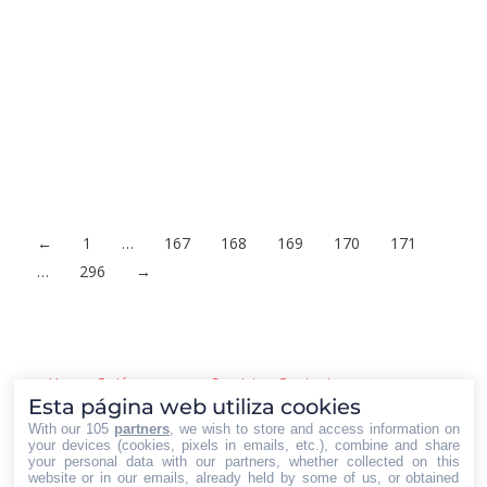
virtual
Blockchain
,
Destacadas
,
Economía y Empresa
Por
Iberian
Press®
25/09/2021
Las monedas virtuales están de moda, cada vez son más los
que optan por este tipo de monedas y por invertir en este tipo
de dinero virtual. Aunque el bitcoin está a la orden el día,
muchas son las personas que aún no conocen esta moneda.
Una moneda que está revolucionando el mercado y que…
←
1
…
167
168
169
170
171
…
296
→
Home
Quiénes somos
Servicios
Contacto
Esta página web utiliza cookies
With our 105
partners
, we wish to store and access information on
your devices (cookies, pixels in emails, etc.), combine and share
your personal data with our partners, whether collected on this
website or in our emails, already held by some of us, or obtained