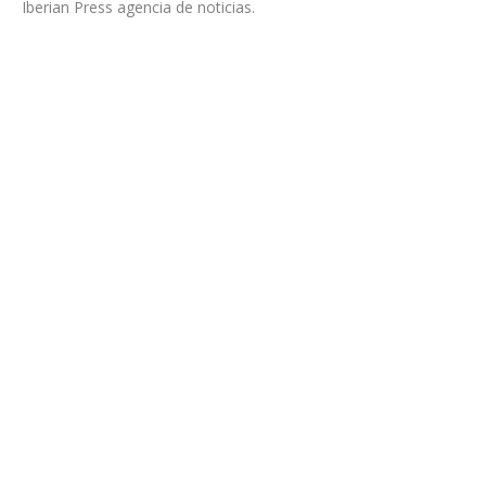
Iberian Press agencia de noticias.
Torre I.E, 40.000m2 de rascacielos tecnológico
para IE University
Cultura
,
Economía y Empresa
Por
Iberian Press®
06/10/2021
Con 181 metros y 36 plantas, CALEIDO se posiciona como el