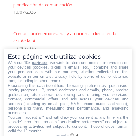
planificación de comunicación
13/07/2026
Comunicación empresarial y atención al cliente en la
era de la IA
22/06/2026
Contacto Iberian Press
Esta página web utiliza cookies
With our 105
partners
, we wish to store and access information on
Principales vías de contacto:
your devices (cookies, pixels in emails, etc.), combine and share
your personal data with our partners, whether collected on this
E-mail:
website or in our emails, already held by some of us, or obtained
later, including in other contexts.
info@iberianpress.es
Processing this data (identifiers, browsing, preferences, purchases,
Teléfono:
loyalty programs, IP, postal addresses and emails, phone, precise
geolocation, etc.) allows developing and offering you services,
+34 911863556
content, commercial offers and ads across your devices and
Fax:
screens (including by email, post, SMS, phone, audio, and video),
personalising them, measuring their performance, and analysing
+34 911863556
audiences.
You can "accept all" and withdraw your consent at any time via the
Encuéntranos en:
Facebook
X
YouTube
Rss
"cookie" icon
. You can also "set detailed preferences" and object to
processing activities not subject to consent. These choices remain
page
page
page
page
valid for 12 months.
powered by