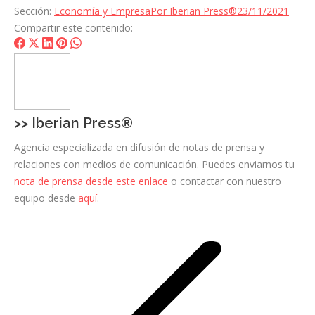
Sección:
Economía y Empresa
Por
Iberian Press®
23/11/2021
Compartir este contenido:
Share
Share
Share
Share
Share
on
on
on
on
on
Facebook
X
LinkedIn
Pinterest
WhatsApp
>>
Iberian Press®
Agencia especializada en difusión de notas de prensa y
relaciones con medios de comunicación. Puedes enviarnos tu
nota de prensa desde este enlace
o contactar con nuestro
equipo desde
aquí
.
Navegación
entre
entradas