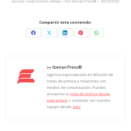
Sección:
Gastronomía y Retail
Por
Iberian Press®
06/10/2025
Compartir este contenido:
Share
Share
Share
Share
Share
on
on
on
on
on
Facebook
X
LinkedIn
Pinterest
WhatsApp
>>
Iberian Press®
Agencia especializada en difusión de
notas de prensa y relaciones con
medios de comunicación. Puedes
enviarnos tu
nota de prensa desde
este enlace
o contactar con nuestro
equipo desde
aquí
.