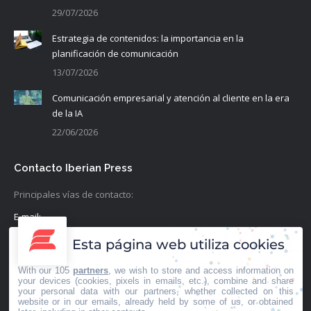
29/07/2026
Estrategia de contenidos: la importancia en la
planificación de comunicación
13/07/2026
Comunicación empresarial y atención al cliente en la era
de la IA
22/06/2026
Contacto Iberian Press
Principales vías de contacto:
E-mail:
info@iberianpress.es
Esta página web utiliza cookies
Teléfono:
With our 105
partners
, we wish to store and access information on
+34 911863556
your devices (cookies, pixels in emails, etc.), combine and share
your personal data with our partners, whether collected on this
website or in our emails, already held by some of us, or obtained
Fax: