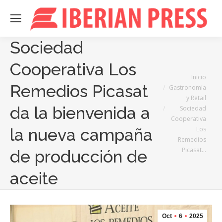
Sociedad
Cooperativa Los
Estás aquí:
Inicio
Remedios Picasat
Gastronomía
y Retail
da la bienvenida a
Sociedad
Cooperativa
Los
la nueva campaña
Remedios
Picasat…
de producción de
aceite
Oct
6
2025