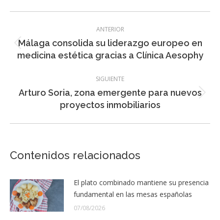
Navegación
ANTERIOR
entre
Málaga consolida su liderazgo europeo en
Entrada
entradas
medicina estética gracias a Clínica Aesophy
anterior:
SIGUIENTE
Arturo Soria, zona emergente para nuevos
Entrada
proyectos inmobiliarios
siguiente:
Contenidos relacionados
El plato combinado mantiene su presencia
fundamental en las mesas españolas
07/08/2026