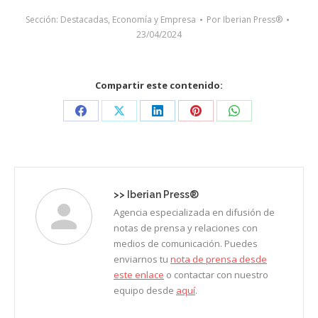
Sección:
Destacadas
,
Economía y Empresa
Por
Iberian Press®
23/04/2024
Compartir este contenido:
Share
Share
Share
Share
Share
on
on
on
on
on
Facebook
X
LinkedIn
Pinterest
WhatsApp
>>
Iberian Press®
Agencia especializada en difusión de
notas de prensa y relaciones con
medios de comunicación. Puedes
enviarnos tu
nota de prensa desde
este enlace
o contactar con nuestro
equipo desde
aquí
.