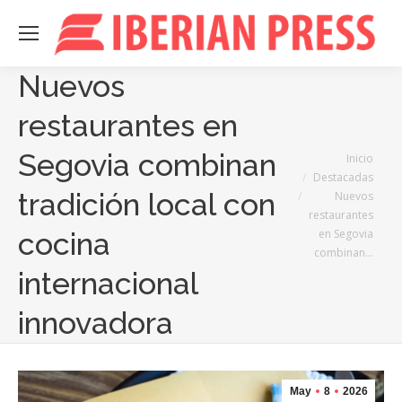
Nuevos
restaurantes en
Segovia combinan
Estás aquí:
Inicio
Destacadas
tradición local con
Nuevos
restaurantes
en Segovia
cocina
combinan…
internacional
innovadora
May
8
2026