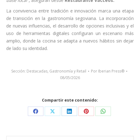
base local”
, aseguran desde
Restaurante Vacceos.
La convivencia entre tradición e innovación marca una etapa
de transición en la gastronomía segoviana. La incorporación
de nuevas influencias, el desarrollo de opciones inclusivas y el
uso de herramientas digitales configuran un escenario más
amplio, donde la cocina se adapta a nuevos hábitos sin dejar
de lado su identidad.
Sección:
Destacadas
,
Gastronomía y Retail
Por
Iberian Press®
08/05/2026
Compartir este contenido:
Share
Share
Share
Share
Share
on
on
on
on
on
Facebook
X
LinkedIn
Pinterest
WhatsApp