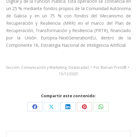
Digital y de la Función Pública. Esta operación se cofinancia en
un 25 % mediante fondos propios de la Comunidad Autónoma
de Galicia y en un 75 % con fondos del Mecanismo de
Recuperación y Resiliencia (MRR) en el marco del Plan de
Recuperación, Transformación y Resiliencia (PRTR), financiado
por la Unión Europea-NextGenerationEU, dentro de la
Componente 16, Estrategia Nacional de Inteligencia Artificial.
Sección:
Comunicación y Marketing
,
Destacadas
Por
Iberian Press®
15/12/2025
Compartir este contenido:
Share
Share
Share
Share
Share
on
on
on
on
on
Facebook
X
LinkedIn
Pinterest
WhatsApp