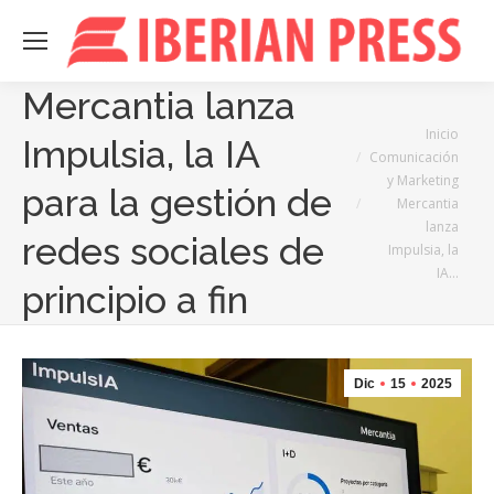
Mercantia lanza
Estás aquí:
Inicio
Impulsia, la IA
Comunicación
y Marketing
para la gestión de
Mercantia
lanza
redes sociales de
Impulsia, la
IA…
principio a fin
Dic
15
2025