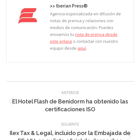
>>
Iberian Press®
Agencia especializada en difusión de
notas de prensa y relaciones con
medios de comunicación. Puedes
enviarnos tu
nota de prensa desde
este enlace
o contactar con nuestro
equipo desde
aquí
.
Navegación
ANTERIOR
entre
El Hotel Flash de Benidorm ha obtenido las
Entrada
entradas
certificaciones ISO
anterior:
SIGUIENTE
Ilex Tax & Legal, incluido por la Embajada de
Entrada