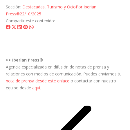
Sección:
Destacadas
,
Turismo y Ocio
Por
Iberian
Press®
22/10/2025
Compartir este contenido:
Share
Share
Share
Share
Share
on
on
on
on
on
Facebook
X
LinkedIn
Pinterest
WhatsApp
>>
Iberian Press®
Agencia especializada en difusión de notas de prensa y
relaciones con medios de comunicación. Puedes enviarnos tu
nota de prensa desde este enlace
o contactar con nuestro
equipo desde
aquí
.
Navegación
entre
entradas