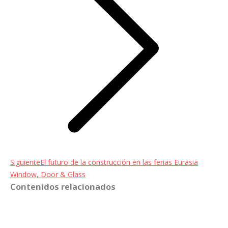
Entrada
Siguiente
El futuro de la construcción en las ferias Eurasia
siguiente:
Window, Door & Glass
Contenidos relacionados