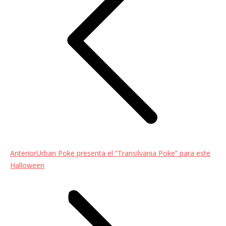
Entrada
Anterior
Urban Poke presenta el “Transilvania Poke” para este
anterior:
Halloween