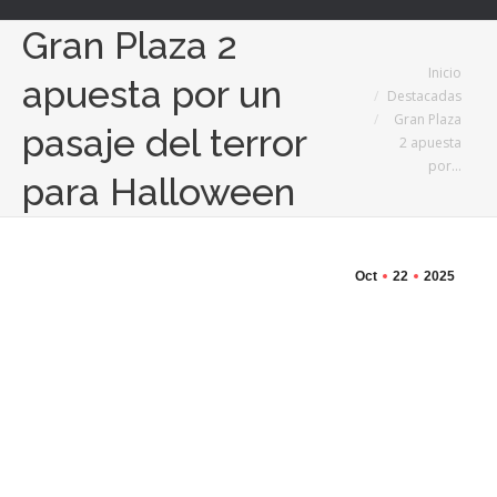
Gran Plaza 2
Estás aquí:
Inicio
apuesta por un
Destacadas
Gran Plaza
pasaje del terror
2 apuesta
por…
para Halloween
Oct
22
2025