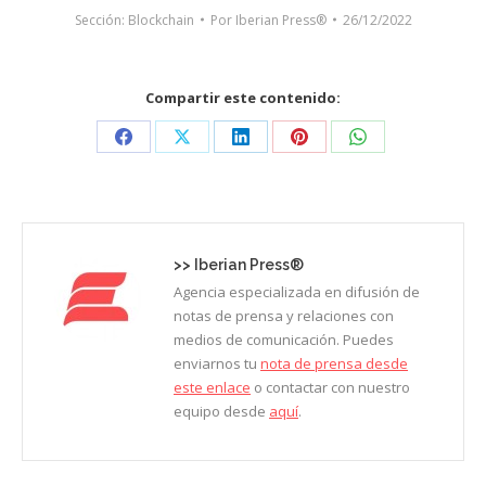
Sección:
Blockchain
Por
Iberian Press®
26/12/2022
Compartir este contenido:
Share
Share
Share
Share
Share
on
on
on
on
on
Facebook
X
LinkedIn
Pinterest
WhatsApp
>>
Iberian Press®
Agencia especializada en difusión de
notas de prensa y relaciones con
medios de comunicación. Puedes
enviarnos tu
nota de prensa desde
este enlace
o contactar con nuestro
equipo desde
aquí
.