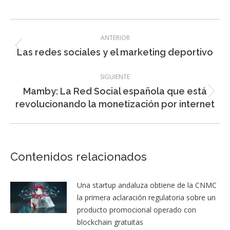
Navegación
ANTERIOR
entre
Entrada
Las redes sociales y el marketing deportivo
entradas
anterior:
SIGUIENTE
Mamby: La Red Social española que está
Entrada
revolucionando la monetización por internet
siguiente:
Contenidos relacionados
Una startup andaluza obtiene de la CNMC
la primera aclaración regulatoria sobre un
producto promocional operado con
blockchain gratuitas