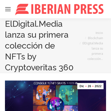
ElDigital.Media
lanza su primera
Estás aquí:
Inicio
Blockchain
colección de
ElDigital.Media
lanza su
primera
NFTs by
colección…
Cryptoveritas 360
Dic
26
2022