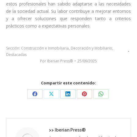
estos profesionales han sabido adaptarse a las necesidades
de la sociedad actual. Su labor contribuye a mejorar entornos
y a ofrecer soluciones que responden tanto a criterios
prácticos como a expectativas personales.
Sección:
Construcción e Inmobiliaria
,
Decoración y Mobiliario
,
Destacadas
Por
Iberian Press®
25/09/2025
Compartir este contenido:
Share
Share
Share
Share
Share
on
on
on
on
on
Facebook
X
LinkedIn
Pinterest
WhatsApp
>>
Iberian Press®