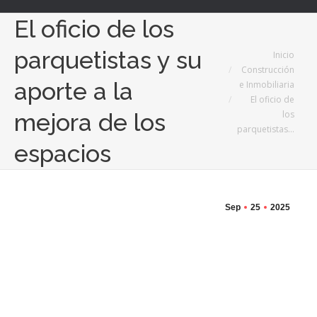
El oficio de los
parquetistas y su
Estás aquí:
Inicio
Construcción
aporte a la
e Inmobiliaria
El oficio de
los
mejora de los
parquetistas…
espacios
Sep
25
2025