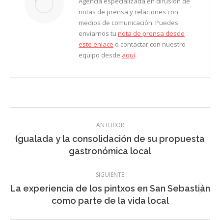
Agencia especializada en difusión de
notas de prensa y relaciones con
medios de comunicación. Puedes
enviarnos tu
nota de prensa desde
este enlace
o contactar con nuestro
equipo desde
aquí
.
Navegación
ANTERIOR
entre
Igualada y la consolidación de su propuesta
Entrada
entradas
gastronómica local
anterior:
SIGUIENTE
La experiencia de los pintxos en San Sebastián
Entrada
como parte de la vida local
siguiente: