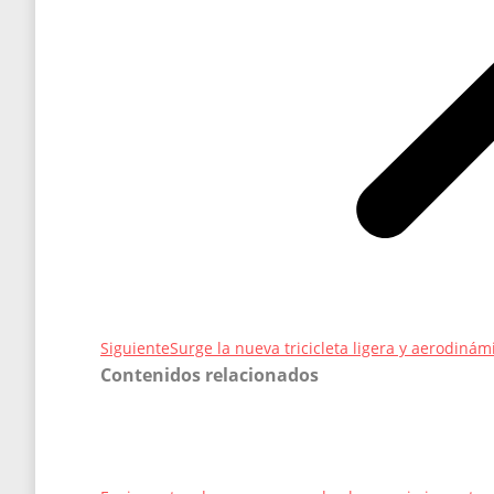
Entrada
Siguiente
Surge la nueva tricicleta ligera y aerodinám
Contenidos relacionados
siguiente: