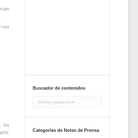
erian
tu nota de
.
prensa
y sus
Enviar
Buscador de contenidos
Search:
 los
Categorías de Notas de Prensa
azlo.