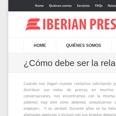
Home
Quiénes somos
Servicios
FAQs
Notas
HOME
QUIÉNES SOMOS
¿Cómo debe ser la rela
Cuando nos llegan nuevos contactos solicitando a
distribuir sus notas de prensa, en muchos 
conversaciones, nos encontramos con la misma c
sabemos muy bien cómo debemos comunicarnos o 
empezar
«. Y es verdad. Durante años se ha toma
afamadas agencias o incluso con sus propios depart