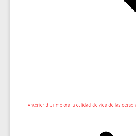
Entrada
Anterior
idiCT mejora la calidad de vida de las perso
anterior: