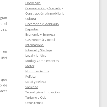
Blockchain
Comunicación y Marketing
Construcción e Inmobiliaria
rgían
Cultura
e el
Decoración y Mobiliario
Deportes
abas.
Economía y Empresa
Gastronomía y Retail
Internacional
Internet y Startups
er en
Legal y Jurídico
o que
Moda y Complementos
Motor
Nombramientos
Política
a que
Salud y Belleza
do de
Sociedad
hacer
Tecnología e Innovación
Turismo y Ocio
Otros temas