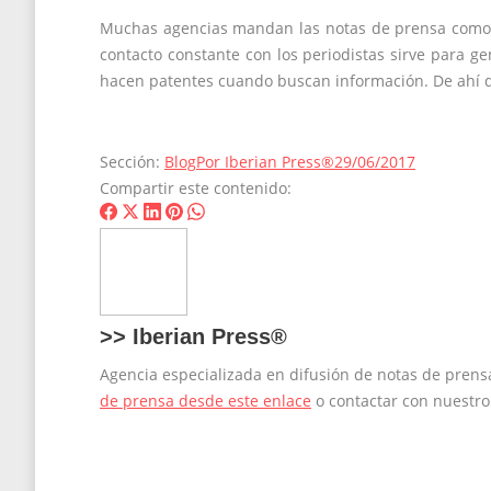
Muchas agencias mandan las notas de prensa como si
contacto constante con los periodistas sirve para ge
hacen patentes cuando buscan información. De ahí qu
Sección:
Blog
Por
Iberian Press®
29/06/2017
Compartir este contenido:
Share
Share
Share
Share
Share
on
on
on
on
on
Facebook
X
LinkedIn
Pinterest
WhatsApp
>>
Iberian Press®
Agencia especializada en difusión de notas de pren
de prensa desde este enlace
o contactar con nuestr
Navegación
entre