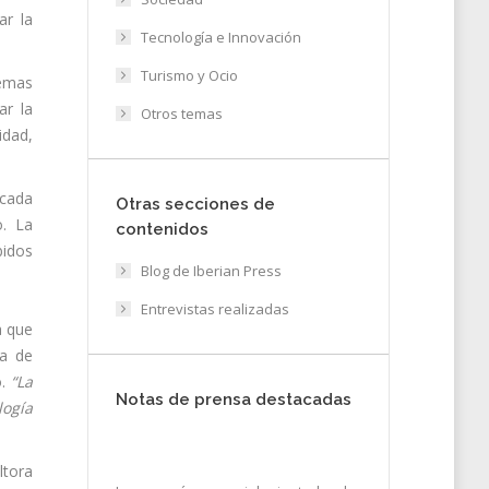
ar la
Tecnología e Innovación
Turismo y Ocio
temas
ar la
Otros temas
idad,
 cada
Otras secciones de
o. La
contenidos
bidos
Blog de Iberian Press
Entrevistas realizadas
a que
la de
o.
“La
Notas de prensa destacadas
logía
ltora