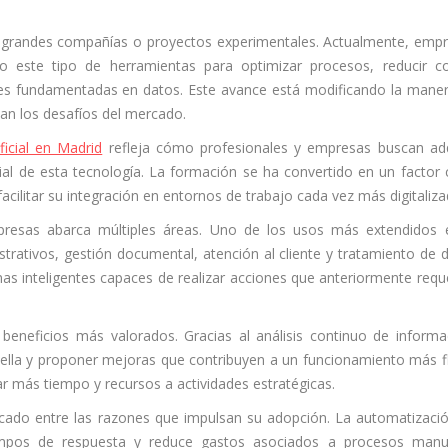
a grandes compañías o proyectos experimentales. Actualmente, emp
o este tipo de herramientas para optimizar procesos, reducir c
ones fundamentadas en datos. Este avance está modificando la mane
tan los desafíos del mercado.
ificial en Madrid
refleja cómo profesionales y empresas buscan adq
al de esta tecnología. La formación se ha convertido en un factor 
cilitar su integración en entornos de trabajo cada vez más digitaliza
presas abarca múltiples áreas. Uno de los usos más extendidos 
strativos, gestión documental, atención al cliente y tratamiento de 
s inteligentes capaces de realizar acciones que anteriormente requ
beneficios más valorados. Gracias al análisis continuo de informa
botella y proponer mejoras que contribuyen a un funcionamiento más f
r más tiempo y recursos a actividades estratégicas.
cado entre las razones que impulsan su adopción. La automatizaci
iempos de respuesta y reduce gastos asociados a procesos manu