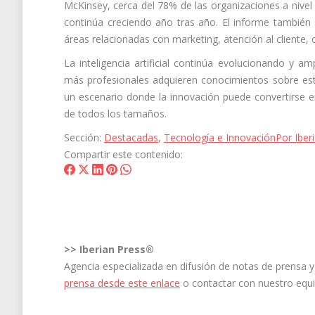
McKinsey, cerca del 78% de las organizaciones a nivel 
continúa creciendo año tras año. El informe también
áreas relacionadas con marketing, atención al cliente,
La inteligencia artificial continúa evolucionando y a
más profesionales adquieren conocimientos sobre est
un escenario donde la innovación puede convertirse e
de todos los tamaños.
Sección:
Destacadas
,
Tecnología e Innovación
Por
Iber
Compartir este contenido:
Share
Share
Share
Share
Share
on
on
on
on
on
Facebook
X
LinkedIn
Pinterest
WhatsApp
>>
Iberian Press®
Agencia especializada en difusión de notas de prensa
prensa desde este enlace
o contactar con nuestro equ
Navegación