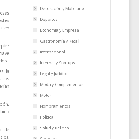
Decoración y Mobiliario
resas
Deportes
ostes
ra en
Economía y Empresa
Gastronomía y Retail
uirir
Internacional
clave
dos.
Internet y Startups
es la
Legal y Jurídico
datos
Moda y Complementos
erían
Motor
ción,
Nombramientos
luido
Política
Salud y Belleza
ón de
ales.
Sociedad