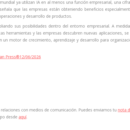
mundial ya utilizan IA en al menos una función empresarial, una cifr
 señala que las empresas están obteniendo beneficios especialmen
 operaciones y desarrollo de productos.
mpliando sus posibilidades dentro del entorno empresarial. A medid
as herramientas y las empresas descubren nuevas aplicaciones, se
n un motor de crecimiento, aprendizaje y desarrollo para organizac
ian Press®
12/06/2026
 y relaciones con medios de comunicación. Puedes enviarnos tu
nota 
ipo desde
aquí
.