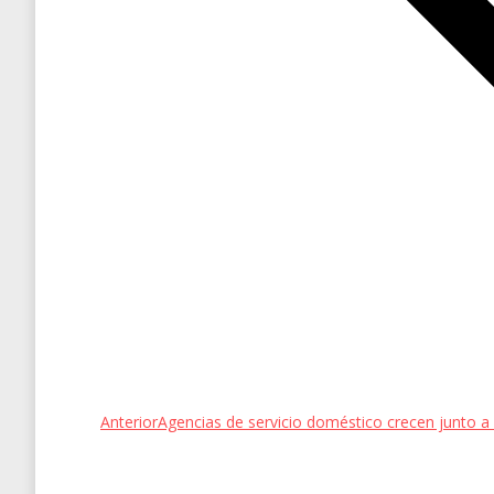
Entrada
Anterior
Agencias de servicio doméstico crecen junto a
anterior: