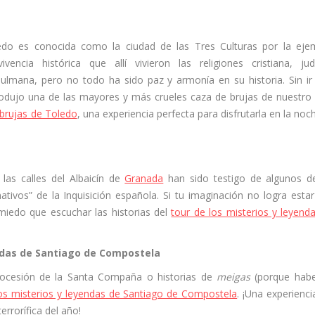
edo es conocida como la ciudad de las Tres Culturas por la eje
vivencia histórica que allí vivieron las religiones cristiana, ju
ulmana, pero no todo ha sido paz y armonía en su historia. Sin i
 produjo una de las mayores y más crueles caza de brujas de nuestro 
 brujas de Toledo
, una experiencia perfecta para disfrutarla en la noc
las calles del Albaicín de
Granada
han sido testigo de algunos d
ivos” de la Inquisición española. Si tu imaginación no logra estar
 miedo que escuchar las historias del
tour de los misterios y leyend
endas de Santiago de Compostela
procesión de la Santa Compaña o historias de
meigas
(porque habe
 los misterios y leyendas de Santiago de Compostela
. ¡Una experienci
rrorífica del año!