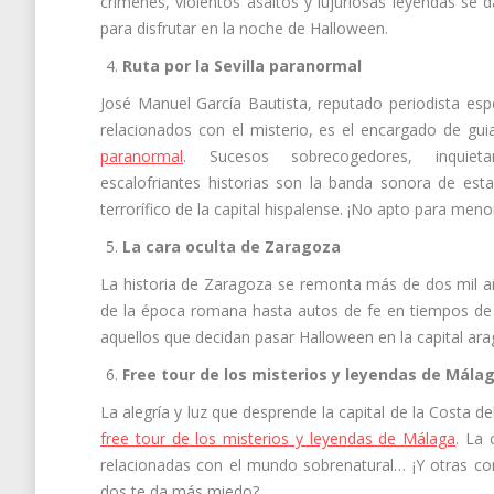
crímenes, violentos asaltos y lujuriosas leyendas se d
para disfrutar en la noche de Halloween.
Ruta por la Sevilla paranormal
José Manuel García Bautista, reputado periodista esp
relacionados con el misterio, es el encargado de gui
paranormal
. Sucesos sobrecogedores, inquieta
escalofriantes historias son la banda sonora de est
terrorífico de la capital hispalense. ¡No apto para men
La cara oculta de Zaragoza
La historia de Zaragoza se remonta más de dos mil añ
de la época romana hasta autos de fe en tiempos de l
aquellos que decidan pasar Halloween en la capital ar
Free tour de los misterios y leyendas de Mála
La alegría y luz que desprende la capital de la Costa de
free tour de los misterios y leyendas de Málaga
. La 
relacionadas con el mundo sobrenatural… ¡Y otras con l
dos te da más miedo?