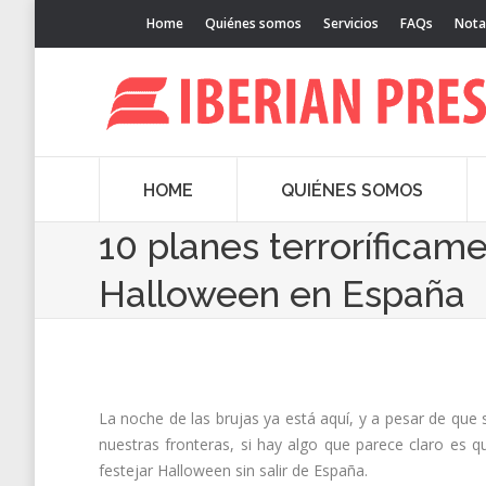
Home
Quiénes somos
Servicios
FAQs
Nota
HOME
QUIÉNES SOMOS
10 planes terroríficame
Halloween en España
La noche de las brujas ya está aquí, y a pesar de que 
nuestras fronteras, si hay algo que parece claro es q
festejar Halloween sin salir de España.