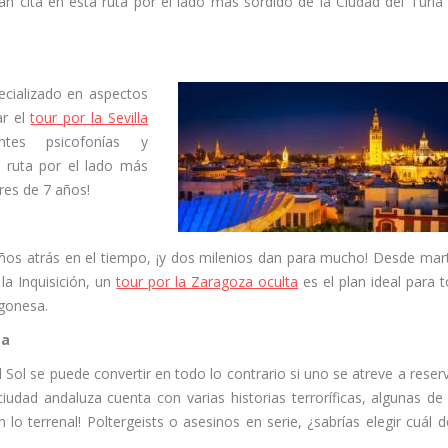
an cita en esta ruta por el lado más sórdido de la Ciudad del Turia 
ecializado en aspectos
ar el
tour por la Sevilla
ntes psicofonías y
a ruta por el lado más
ores de 7 años!
os atrás en el tiempo, ¡y dos milenios dan para mucho! Desde mart
a Inquisición, un
tour por la Zaragoza oculta
es el plan ideal para 
agonesa.
ga
l Sol se puede convertir en todo lo contrario si uno se atreve a reserv
ciudad andaluza cuenta con varias historias terroríficas, algunas de 
o terrenal! Poltergeists o asesinos en serie, ¿sabrías elegir cuál d