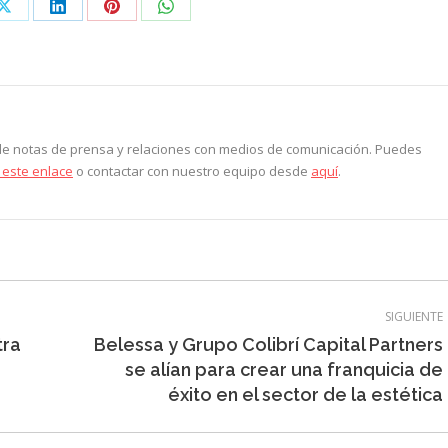
Share
Share
Share
Share
on
on
on
on
ook
X
LinkedIn
Pinterest
WhatsApp
 de notas de prensa y relaciones con medios de comunicación. Puedes
 este enlace
o contactar con nuestro equipo desde
aquí
.
SIGUIENTE
tra
Belessa y Grupo Colibrí Capital Partners
Entrada
se alían para crear una franquicia de
siguiente:
éxito en el sector de la estética