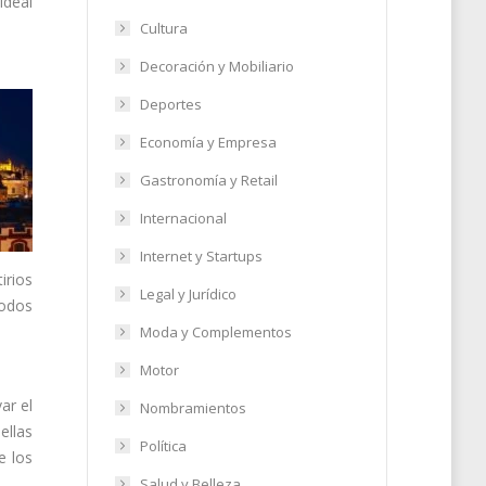
ideal
Cultura
Decoración y Mobiliario
Deportes
Economía y Empresa
Gastronomía y Retail
Internacional
Internet y Startups
irios
Legal y Jurídico
todos
Moda y Complementos
Motor
ar el
Nombramientos
ellas
Política
e los
Salud y Belleza