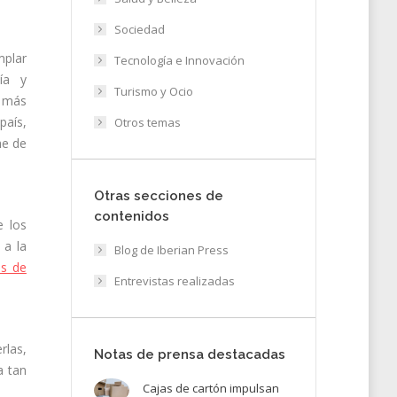
Sociedad
mplar
Tecnología e Innovación
día y
Turismo y Ocio
r más
país,
Otros temas
he de
Otras secciones de
contenidos
e los
 a la
Blog de Iberian Press
as de
Entrevistas realizadas
rlas,
Notas de prensa destacadas
a tan
Cajas de cartón impulsan