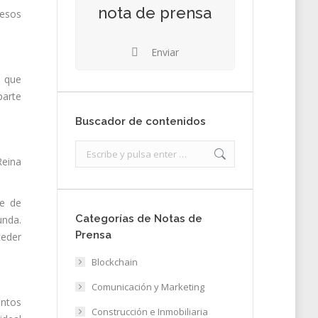
nota de prensa
cesos
Enviar
s que
parte
Buscador de contenidos
Search:
Reina
te de
Categorías de Notas de
unda.
Prensa
ceder
Blockchain
Comunicación y Marketing
entos
Construcción e Inmobiliaria