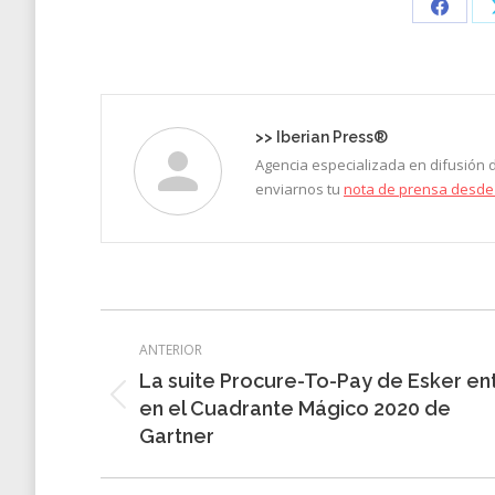
Share
on
Faceb
>>
Iberian Press®
Agencia especializada en difusión
enviarnos tu
nota de prensa desde
Navegación
ANTERIOR
entre
La suite Procure-To-Pay de Esker en
entradas
Entrada
en el Cuadrante Mágico 2020 de
anterior:
Gartner