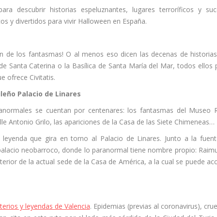
a descubrir historias espeluznantes, lugares terroríficos y su
os y divertidos para vivir Halloween en España.
n de los fantasmas! O al menos eso dicen las decenas de historia
e Santa Caterina o la Basílica de Santa María del Mar, todos ellos 
e ofrece Civitatis.
leño Palacio de Linares
anormales se cuentan por centenares: los fantasmas del Museo 
alle Antonio Grilo, las apariciones de la Casa de las Siete Chimeneas…
 leyenda que gira en torno al Palacio de Linares. Junto a la fuen
 palacio neobarroco, donde lo paranormal tiene nombre propio: Raim
nterior de la actual sede de la Casa de América, a la cual se puede ac
terios y leyendas de Valencia
. Epidemias (previas al coronavirus), cru