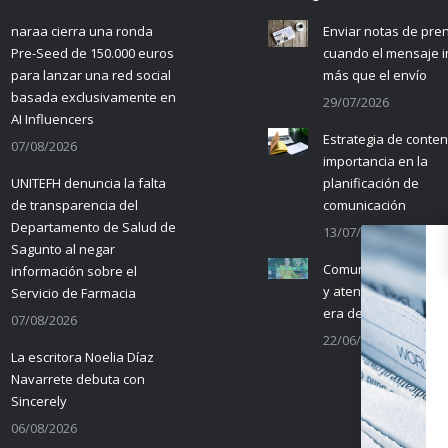
naraa cierra una ronda
Enviar notas de pre
Pre-Seed de 150.000 euros
cuando el mensaje 
para lanzar una red social
más que el envío
basada exclusivamente en
29/07/2026
AI Influencers
Estrategia de conten
07/08/2026
importancia en la
UNITEFH denuncia la falta
planificación de
de transparencia del
comunicación
Departamento de Salud de
13/07/2026
Sagunto al negar
Comunicación empre
información sobre el
y atención al cliente 
Servicio de Farmacia
era de la IA
07/08/2026
22/06/2026
La escritora Noelia Díaz
Navarrete debuta con
Sincerely
06/08/2026