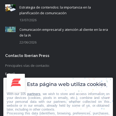
Estrategia de contenidos: la importancia en la
planificación de comunicación
13/07/2026
Comunicación empresarial y atención al cliente en la era
de la IA
22/06/2026
Contacto Iberian Press
Principales vías de contacto:
E-mail:
info@iberianpress.es
Esta página web utiliza cookies
Teléfono:
With our 105
partners
, we wish to store and access information on
+34 911863556
your devices (cookies, pixels in emails, etc.), combine and share
your personal data with our partners, whether collected on this
website or in our emails, already held by some of us, or obtained
Fax:
later, including in other contexts.
Processing this data (identifiers, browsing, preferences, purchases,
+34 911863556