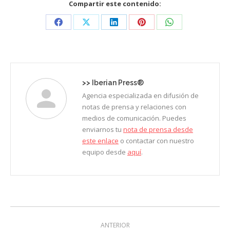
Compartir este contenido:
Share
Share
Share
Share
Share
on
on
on
on
on
Facebook
X
LinkedIn
Pinterest
WhatsApp
>>
Iberian Press®
Agencia especializada en difusión de
notas de prensa y relaciones con
medios de comunicación. Puedes
enviarnos tu
nota de prensa desde
este enlace
o contactar con nuestro
equipo desde
aquí
.
Navegación
ANTERIOR