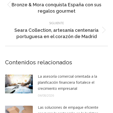
entre
Bronze & Mora conquista España con sus
Entrada
entradas
regalos gourmet
anterior:
SIGUIENTE
Seara Collection, artesanía centenaria
Entrada
portuguesa en el corazón de Madrid
siguiente:
Contenidos relacionados
La asesoría comercial orientada a la
planificación financiera fortalece el
crecimiento empresarial
04/08/2026
Las soluciones de empaque eficiente