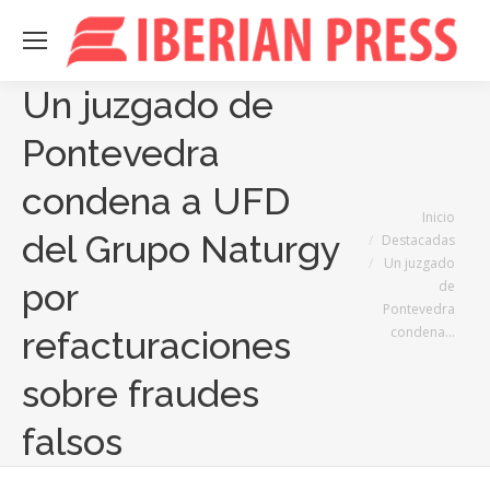
Un juzgado de
Pontevedra
condena a UFD
Estás aquí:
Inicio
del Grupo Naturgy
Destacadas
Un juzgado
por
de
Pontevedra
condena…
refacturaciones
sobre fraudes
falsos