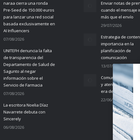
naraa cierra una ronda
Enviar notas de pre
Pre-Seed de 150.000 euros
cuando el mensaje 
para lanzar una red social
más que el envío
basada exclusivamente en
29/07/2026
AI Influencers
Estrategia de conten
07/08/2026
importancia en la
UNITEFH denuncia la falta
planificación de
de transparencia del
comunicación
Departamento de Salud de
13/07/2026
Sagunto al negar
Comunicación empre
información sobre el
y atención al cliente 
Servicio de Farmacia
era de la IA
07/08/2026
22/06/2026
La escritora Noelia Díaz
Navarrete debuta con
Sincerely
06/08/2026