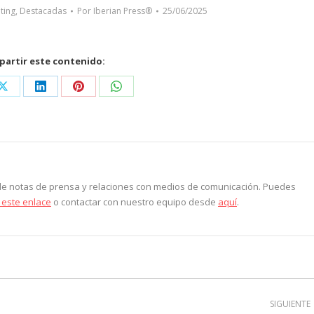
ting
,
Destacadas
Por
Iberian Press®
25/06/2025
artir este contenido:
Share
Share
Share
Share
on
on
on
on
ook
X
LinkedIn
Pinterest
WhatsApp
 de notas de prensa y relaciones con medios de comunicación. Puedes
 este enlace
o contactar con nuestro equipo desde
aquí
.
SIGUIENTE