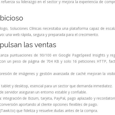
fuerza su liderazgo en el sector y mejora la experiencia de comp
mbicioso
ogo, Soluciones Clínicas necesitaba una plataforma capaz de escal
ivo: una web rápida, segura y preparada para el crecimiento.
pulsan las ventas
lcanza puntuaciones de 90/100 en Google PageSpeed Insights y reg
) con un peso de página de 704 KB y solo 16 peticiones HTTP, fac
presión de imágenes y gestión avanzada de caché mejoran la visibi
, tablet y desktop, esencial para un sector que demanda inmediatez.
a de servidor aseguran un entorno estable y confiable.
s
: integración de Bizum, tarjeta, PayPal, pago aplazado y recordator
 conversión aportando al cliente opciones flexibles de pago.
 (Tawk.to) que fideliza y resuelve dudas antes de la compra.