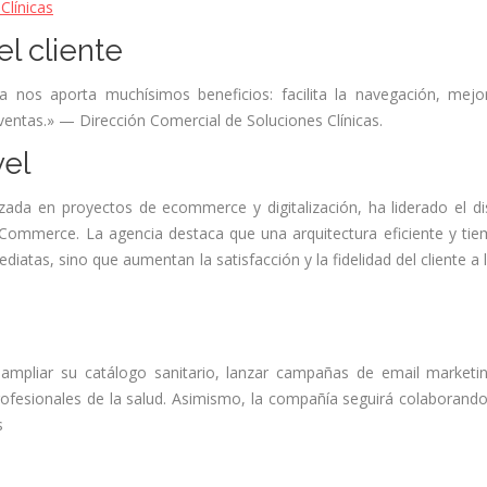
línicas
l cliente
nos aporta muchísimos beneficios: facilita la navegación, mejo
ventas.» — Dirección Comercial de Soluciones Clínicas.
vel
a en proyectos de ecommerce y digitalización, ha liderado el d
oCommerce. La agencia destaca que una arquitectura eficiente y ti
atas, sino que aumentan la satisfacción y la fidelidad del cliente a 
s ampliar su catálogo sanitario, lanzar campañas de email market
rofesionales de la salud. Asimismo, la compañía seguirá colaborand
s