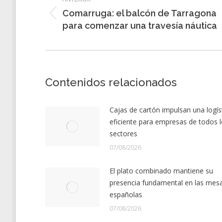
entre
Comarruga: el balcón de Tarragona
entradas
Entrada
para comenzar una travesía náutica
anterior:
Contenidos relacionados
Cajas de cartón impulsan una logís
eficiente para empresas de todos 
sectores
07/08/2026
El plato combinado mantiene su
presencia fundamental en las mes
españolas
07/08/2026