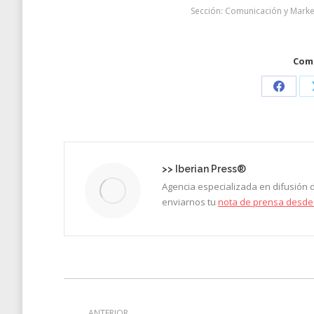
Sección:
Comunicación y Marke
Comp
Share
on
Faceb
>>
Iberian Press®
Agencia especializada en difusión
enviarnos tu
nota de prensa desde
Navegación
ANTERIOR