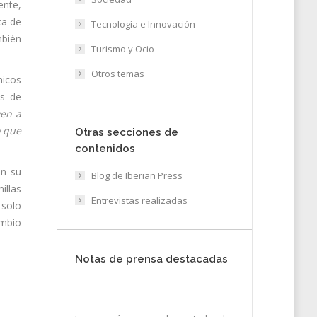
ente,
ca de
Tecnología e Innovación
mbién
Turismo y Ocio
Otros temas
nicos
es de
yen a
o que
Otras secciones de
contenidos
on su
Blog de Iberian Press
illas
Entrevistas realizadas
 solo
ambio
Notas de prensa destacadas