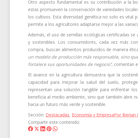
Otro aspecto fundamental es su contribución a la bio
estas promueven la conservación de variedades locales
los cultivos. Esta diversidad genética no solo es vit
permite a los agricultores adaptarse mejor a las variac
Además, el uso de semillas ecológicas certificadas se
y sostenibles. Los consumidores, cada vez más cons
compra, buscan alimentos producidos de manera ética
un modelo de producción más responsable, sino que 
fortalece sus oportunidades de negocio”
, comentan 
El avance en la agricultura demuestra que la sosteni
capacidad para mejorar la salud del suelo, protege
representan una solución tangible para enfrentar los
beneficia al medio ambiente, sino que también abre nu
hacia un futuro más verde y sostenible.
Sección:
Destacadas
,
Economía y Empresa
Por
Iberian
Compartir este contenido:
Share
Share
Share
Share
Share
on
on
on
on
on