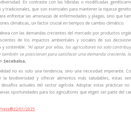
diversidad. En contraste con las híbridas o modificadas genéticam
 y tradicionales, que son esenciales para mantener la riqueza genéti
al para enfrentar las amenazas de enfermedades y plagas, sino que ta
iones climáticas, un factor crucial en tiempos de cambio climático.
 alinea con las demandas crecientes del mercado por productos orgá
cientes de los impactos ambientales y sociales de sus decision
 y sostenible.
“Al optar por ellas, los agricultores no solo contribu
también se posicionan para satisfacer una demanda creciente, l
en
Secebalsa.
bilidad no es solo una tendencia, sino una necesidad imperante. C
r la biodiversidad y ofrecer alimentos más saludables, estas sem
 desafíos actuales del sector agrícola. Adoptar estas prácticas no
evas oportunidades para los agricultores que eligen ser parte del c
 Press®
22/01/2025