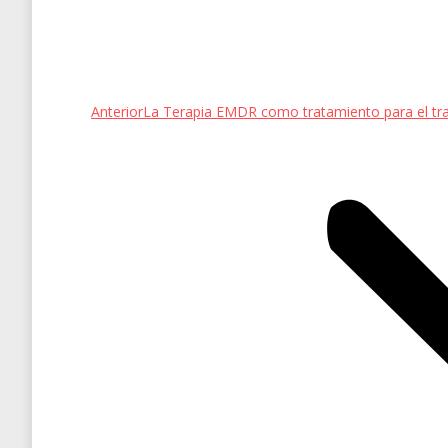
Entrada
Anterior
La Terapia EMDR como tratamiento para el tra
anterior: