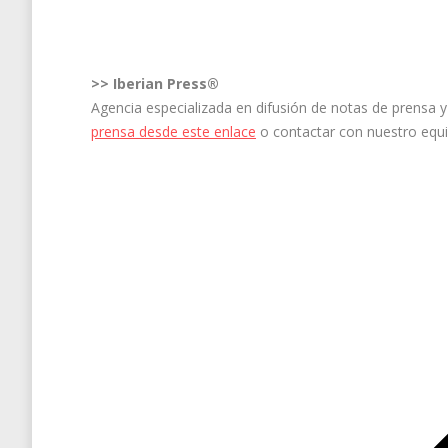
Facebook
X
LinkedIn
Pinterest
WhatsApp
>>
Iberian Press®
Agencia especializada en difusión de notas de prensa
prensa desde este enlace
o contactar con nuestro equ
Navegación
entre
entradas