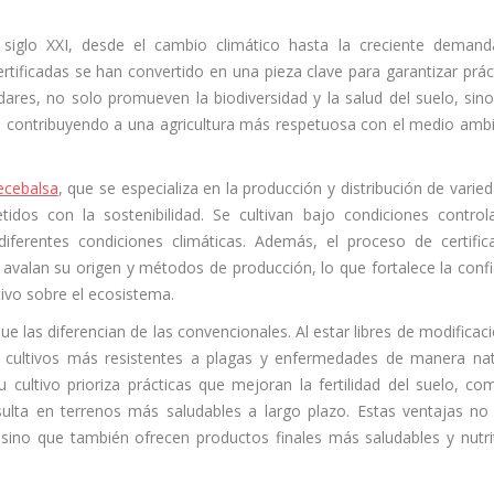
el siglo XXI, desde el cambio climático hasta la creciente deman
ertificadas se han convertido en una pieza clave para garantizar prác
ndares, no solo promueven la biodiversidad y la salud del suelo, sin
 contribuyendo a una agricultura más respetuosa con el medio amb
ecebalsa
, que se especializa en la producción y distribución de varie
idos con la sostenibilidad. Se cultivan bajo condiciones control
iferentes condiciones climáticas. Además, el proceso de certific
valan su origen y métodos de producción, lo que fortalece la conf
tivo sobre el ecosistema.
ue las diferencian de las convencionales. Al estar libres de modificac
n cultivos más resistentes a plagas y enfermedades de manera nat
cultivo prioriza prácticas que mejoran la fertilidad del suelo, co
sulta en terrenos más saludables a largo plazo. Estas ventajas no
, sino que también ofrecen productos finales más saludables y nutri