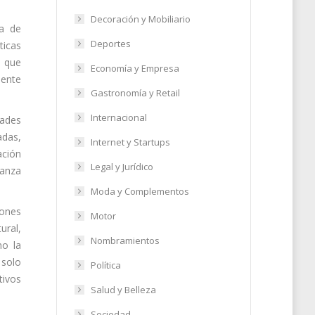
Decoración y Mobiliario
da de
Deportes
ticas
o que
Economía y Empresa
iente
Gastronomía y Retail
Internacional
dades
adas,
Internet y Startups
ación
Legal y Jurídico
ianza
Moda y Complementos
iones
Motor
ural,
Nombramientos
mo la
 solo
Política
tivos
Salud y Belleza
Sociedad