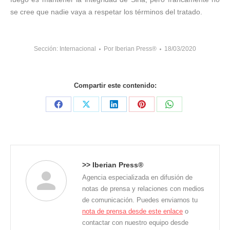
se cree que nadie vaya a respetar los términos del tratado.
Sección:
Internacional
Por
Iberian Press®
18/03/2020
Compartir este contenido:
Share
Share
Share
Share
Share
on
on
on
on
on
Facebook
X
LinkedIn
Pinterest
WhatsApp
>>
Iberian Press®
Agencia especializada en difusión de
notas de prensa y relaciones con medios
de comunicación. Puedes enviarnos tu
nota de prensa desde este enlace
o
contactar con nuestro equipo desde