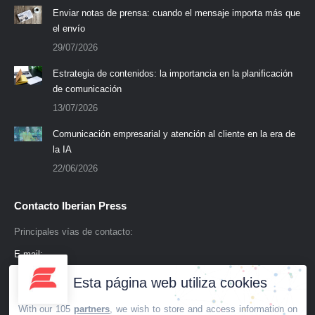
Enviar notas de prensa: cuando el mensaje importa más que
el envío
29/07/2026
Estrategia de contenidos: la importancia en la planificación
de comunicación
13/07/2026
Comunicación empresarial y atención al cliente en la era de
la IA
22/06/2026
Contacto Iberian Press
Principales vías de contacto:
E-mail:
info@iberianpress.es
Esta página web utiliza cookies
Teléfono:
With our 105
partners
, we wish to store and access information on