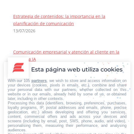
Estrategia de contenidos: la importancia en la
planificación de comunicación
13/07/2026
Comunicación empresarial y atención al cliente en la
era de la IA
22/06/2026
Esta página web utiliza cookies
Contacto Iberian Press
With our 105
partners
, we wish to store and access information on
Principales vías de contacto:
your devices (cookies, pixels in emails, etc.), combine and share
your personal data with our partners, whether collected on this
E-mail:
website or in our emails, already held by some of us, or obtained
later, including in other contexts.
info@iberianpress.es
Processing this data (identifiers, browsing, preferences, purchases,
Teléfono:
loyalty programs, IP, postal addresses and emails, phone, precise
geolocation, etc.) allows developing and offering you services,
+34 911863556
content, commercial offers and ads across your devices and
Fax:
screens (including by email, post, SMS, phone, audio, and video),
personalising them, measuring their performance, and analysing
+34 911863556
audiences.