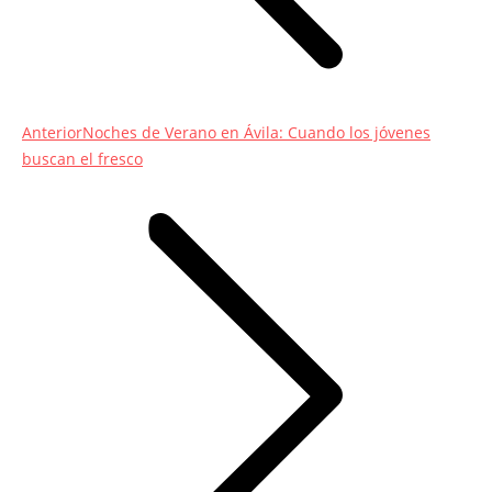
Entrada
Anterior
Noches de Verano en Ávila: Cuando los jóvenes
anterior:
buscan el fresco