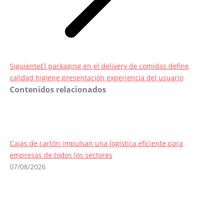
Entrada
Siguiente
El packaging en el delivery de comidas define
siguiente:
calidad higiene presentación experiencia del usuario
Contenidos relacionados
Cajas de cartón impulsan una logística eficiente para
empresas de todos los sectores
07/08/2026