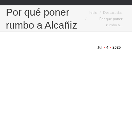
Por qué poner
Estás aquí:
Inicio
Destacadas
Por qué poner
rumbo a Alcañiz
rumbo a…
Jul
4
2025