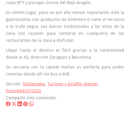
rutas BTT y paisajes únicos del Bajo Aragón.
En último lugar, pero no por ello menos importante, está la
gastronomía, con productos de kilómetro 0 como el ternasco
o la trufa negra. Los dulces tradicionales y los vinos de la
zona son razones para sentarse en cualquiera de los
restaurantes de la zona a disfrutar.
Llegar hasta el destino es fácil gracias a la conectividad
desde la A2, dirección Zaragoza y Barcelona.
Su cercanía con la capital mañan es perfecta para poder
conectar desde allí vía bus o AVE.
Sección:
Destacadas
,
Turismo y Ocio
Por
Iberian
Press®
04/07/2025
Compartir este contenido:
Share
Share
Share
Share
Share
on
on
on
on
on
Facebook
X
LinkedIn
Pinterest
WhatsApp