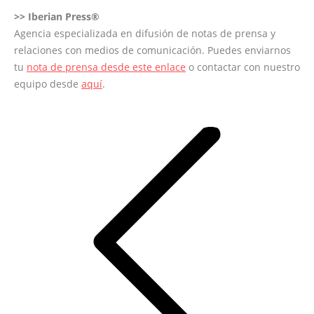
>>
Iberian Press®
Agencia especializada en difusión de notas de prensa y
relaciones con medios de comunicación. Puedes enviarnos
tu
nota de prensa desde este enlace
o contactar con nuestro
equipo desde
aquí
.
Navegación
entre
entradas