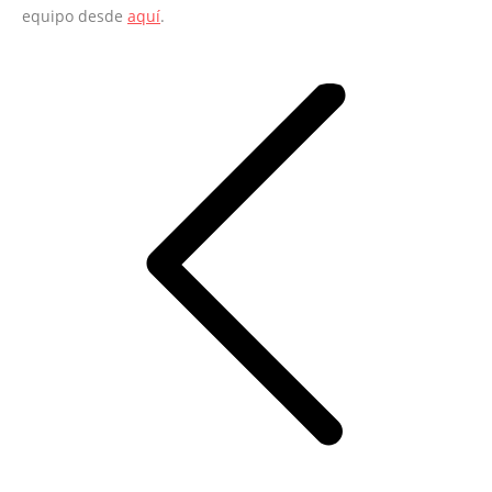
equipo desde
aquí
.
Navegación
entre
entradas