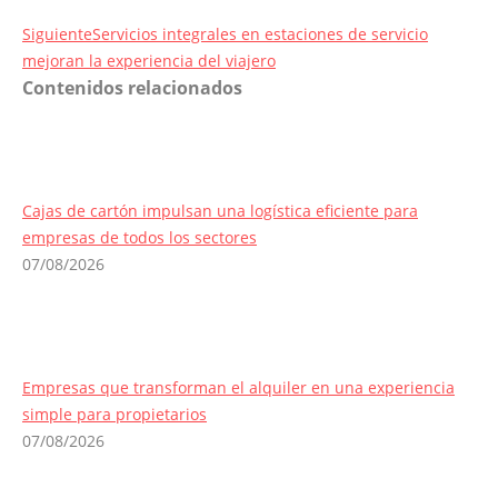
Entrada
Siguiente
Servicios integrales en estaciones de servicio
siguiente:
mejoran la experiencia del viajero
Contenidos relacionados
Cajas de cartón impulsan una logística eficiente para
empresas de todos los sectores
07/08/2026
Empresas que transforman el alquiler en una experiencia
simple para propietarios
07/08/2026