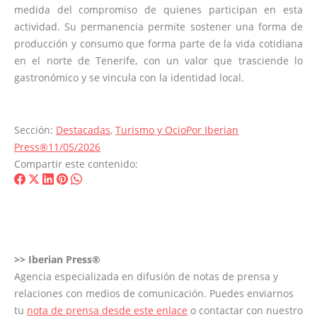
medida del compromiso de quienes participan en esta
actividad. Su permanencia permite sostener una forma de
producción y consumo que forma parte de la vida cotidiana
en el norte de Tenerife, con un valor que trasciende lo
gastronómico y se vincula con la identidad local.
Sección:
Destacadas
,
Turismo y Ocio
Por
Iberian
Press®
11/05/2026
Compartir este contenido:
Share
Share
Share
Share
Share
on
on
on
on
on
Facebook
X
LinkedIn
Pinterest
WhatsApp
>>
Iberian Press®
Agencia especializada en difusión de notas de prensa y
relaciones con medios de comunicación. Puedes enviarnos
tu
nota de prensa desde este enlace
o contactar con nuestro