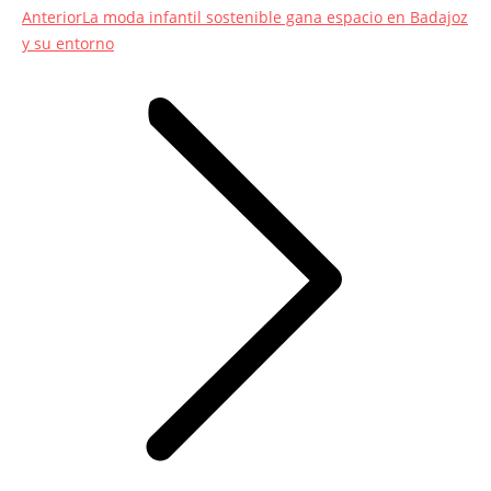
Entrada
Anterior
La moda infantil sostenible gana espacio en Badajoz
anterior:
y su entorno