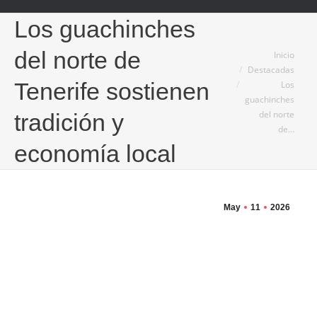
Los guachinches
Estás aquí:
del norte de
Inicio
Destacadas
Tenerife sostienen
Los
guachinches
del norte
tradición y
de…
economía local
May
11
2026