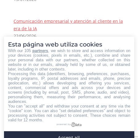
Comunicación empresarial y atención al cliente en la
era de la IA
22/06/2026
Esta página web utiliza cookies
Contacto Iberian Press
With our 105
partners
, we wish to store and access information on
Principales vías de contacto:
your devices (cookies, pixels in emails, etc.), combine and share
your personal data with our partners, whether collected on this
E-mail:
website or in our emails, already held by some of us, or obtained
later, including in other contexts.
info@iberianpress.es
Processing this data (identifiers, browsing, preferences, purchases,
Teléfono:
loyalty programs, IP, postal addresses and emails, phone, precise
geolocation, etc.) allows developing and offering you services,
+34 911863556
content, commercial offers and ads across your devices and
Fax:
screens (including by email, post, SMS, phone, audio, and video),
personalising them, measuring their performance, and analysing
+34 911863556
audiences.
You can "accept all" and withdraw your consent at any time via the
Encuéntranos en:
"cookie" icon
. You can also "set detailed preferences" and object to
Facebook
X
YouTube
Rss
processing activities not subject to consent. These choices remain
page
page
page
page
valid for 12 months.
powered by
opens
opens
opens
opens
Home
Quiénes somos
Servicios
Contacto
in
in
in
in
Accept all