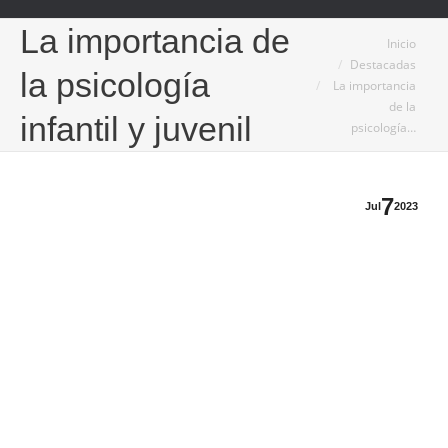
La importancia de
Estás aquí:
Inicio
Destacadas
la psicología
La importancia
de la
infantil y juvenil
psicología…
7
Jul
2023