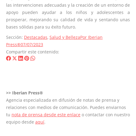
las intervenciones adecuadas y la creación de un entorno de
apoyo pueden ayudar a los niños y adolescentes a
prosperar, mejorando su calidad de vida y sentando unas
bases sólidas para su éxito futuro.
Sección:
Destacadas
,
Salud y Belleza
Por
Iberian
Press®
07/07/2023
Compartir este contenido:
Share
Share
Share
Share
Share
on
on
on
on
on
Facebook
X
LinkedIn
Pinterest
WhatsApp
>>
Iberian Press®
Agencia especializada en difusión de notas de prensa y
relaciones con medios de comunicación. Puedes enviarnos
tu
nota de prensa desde este enlace
o contactar con nuestro
equipo desde
aquí
.
Navegación