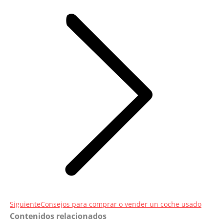
Entrada
Siguiente
Consejos para comprar o vender un coche usado
Contenidos relacionados
siguiente: