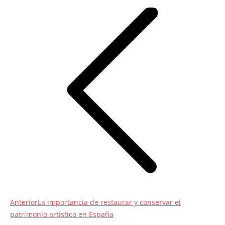
entre
entradas
Entrada
Anterior
La importancia de restaurar y conservar el
anterior:
patrimonio artístico en España