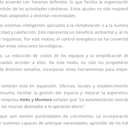
 acuerdo con horarios definidos, lo que facilita la organizació
tión de las actividades cotidianas. Estos ajustes no solo respon
 más adaptados a distintas necesidades.
os sistemas inteligentes aplicados a la climatización o a la ilumin
cidad y calefacción. Esto representa un beneficio ambiental y, al 
inquilinos. Por este motivo, el control energético se ha converti
ar estas soluciones tecnológicas.
. La reducción de costos de los equipos y la simplificación d
uedan acceder a ellos. De este modo, no solo los propietario
de distintos tamaños, incorporan estas herramientas para mejor
 también está en expansión. Oficinas, locales y establecimient
consumo, facilitar la gestión del espacio y mejorar la experienc
 la empresa
Hedo y Montero
señalan que
“La automatización contrib
 los recursos destinados a la operación diaria”.
que aún existen posibilidades de crecimiento. La incorporaci
 en sistemas capaces de anticipar necesidades, aprender de los há