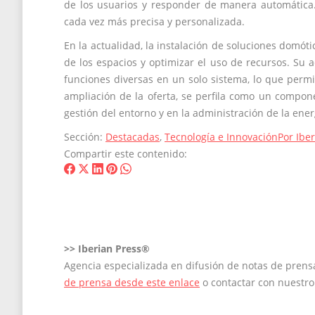
de los usuarios y responder de manera automática. 
cada vez más precisa y personalizada.
En la actualidad, la instalación de soluciones domót
de los espacios y optimizar el uso de recursos. Su 
funciones diversas en un solo sistema, lo que permi
ampliación de la oferta, se perfila como un compone
gestión del entorno y en la administración de la ener
Sección:
Destacadas
,
Tecnología e Innovación
Por
Ibe
Compartir este contenido:
Share
Share
Share
Share
Share
on
on
on
on
on
Facebook
X
LinkedIn
Pinterest
WhatsApp
>>
Iberian Press®
Agencia especializada en difusión de notas de pren
de prensa desde este enlace
o contactar con nuestr
Navegación