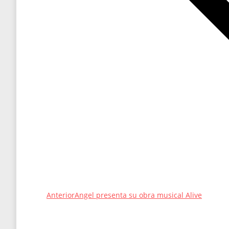
Entrada
Anterior
Angel presenta su obra musical Alive
anterior: