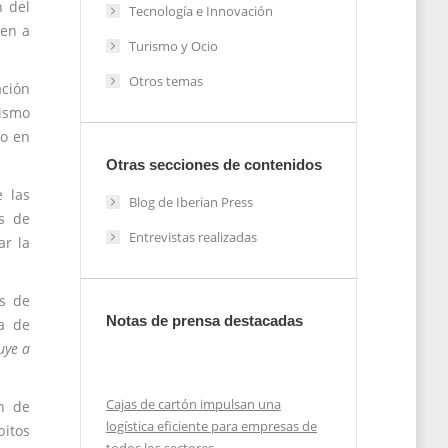
n del
Tecnología e Innovación
den a
Turismo y Ocio
Otros temas
ación
mismo
do en
Otras secciones de contenidos
e las
Blog de Iberian Press
s de
Entrevistas realizadas
ar la
os de
Notas de prensa destacadas
ia de
uye a
Cajas de cartón impulsan una
ón de
logística eficiente para empresas de
bitos