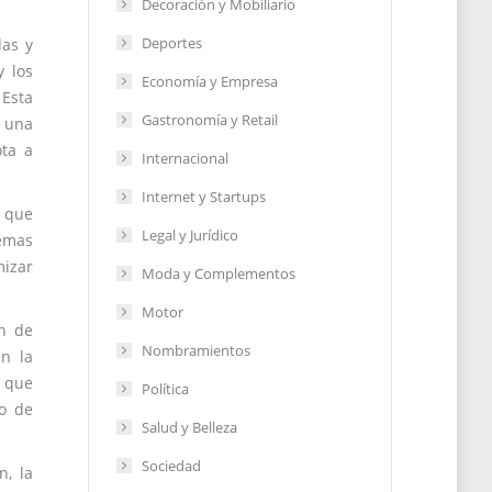
Decoración y Mobiliario
Deportes
das y
y los
Economía y Empresa
 Esta
Gastronomía y Retail
 una
ota a
Internacional
Internet y Startups
s que
Legal y Jurídico
temas
mizar
Moda y Complementos
Motor
ón de
Nombramientos
en la
n que
Política
do de
Salud y Belleza
Sociedad
n, la