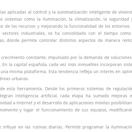
as aplicadas al control y la automatización inteligente de vivien
 de sistemas como la iluminación, la climatización, la seguridad 
e de los recursos y mejorando la funcionalidad de los entornos.
 sectores industriales, se ha consolidado con el tiempo como
as, donde permite controlar distintos aspectos de manera rem
 crecimiento constante, impulsado por la demanda de solucione
es. En la capital española, cada vez más inmuebles incorporan sis
una misma plataforma. Esta tendencia refleja un interés en opti
 áreas urbanas.
 de esta herramienta. Desde los primeros sistemas de regulaci
tegran inteligencia artificial, cada etapa ha sumado mejoras 
ividad a Internet y el desarrollo de aplicaciones móviles posibilita
 momento y lugar el funcionamiento de sus equipos, modifican
nfluye en las rutinas diarias. Permite programar la iluminació