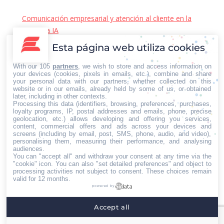
Comunicación empresarial y atención al cliente en la
era de la IA
22/06/2026
Esta página web utiliza cookies
Contacto Iberian Press
With our 105
partners
, we wish to store and access information on
Principales vías de contacto:
your devices (cookies, pixels in emails, etc.), combine and share
your personal data with our partners, whether collected on this
E-mail:
website or in our emails, already held by some of us, or obtained
later, including in other contexts.
info@iberianpress.es
Processing this data (identifiers, browsing, preferences, purchases,
Teléfono:
loyalty programs, IP, postal addresses and emails, phone, precise
geolocation, etc.) allows developing and offering you services,
+34 911863556
content, commercial offers and ads across your devices and
Fax:
screens (including by email, post, SMS, phone, audio, and video),
personalising them, measuring their performance, and analysing
+34 911863556
audiences.
You can "accept all" and withdraw your consent at any time via the
Encuéntranos en:
"cookie" icon
. You can also "set detailed preferences" and object to
Facebook
X
YouTube
Rss
processing activities not subject to consent. These choices remain
page
page
page
page
valid for 12 months.
powered by
opens
opens
opens
opens
Home
Quiénes somos
Servicios
Contacto
in
in
in
in
Accept all
Menú footer
new
new
new
new
Iberian Press® - Agencia especializada en relaciones