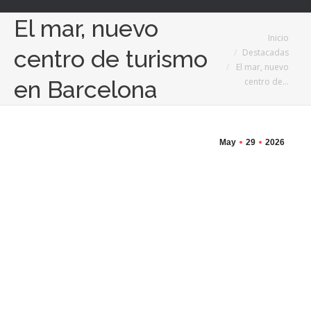
El mar, nuevo
Estás aquí:
Inicio
centro de turismo
Destacadas
El mar, nuevo
centro de…
en Barcelona
May
29
2026