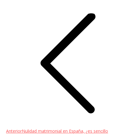
Navegación
entre
entradas
Entrada
Anterior
Nulidad matrimonial en España, ¿es sencillo