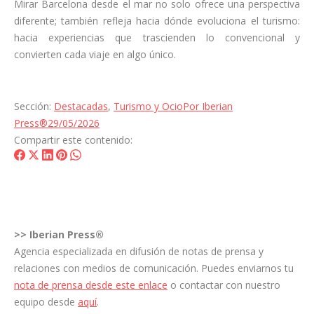
Mirar Barcelona desde el mar no solo ofrece una perspectiva
diferente; también refleja hacia dónde evoluciona el turismo:
hacia experiencias que trascienden lo convencional y
convierten cada viaje en algo único.
Sección:
Destacadas
,
Turismo y Ocio
Por
Iberian
Press®
29/05/2026
Compartir este contenido:
Share
Share
Share
Share
Share
on
on
on
on
on
Facebook
X
LinkedIn
Pinterest
WhatsApp
>>
Iberian Press®
Agencia especializada en difusión de notas de prensa y
relaciones con medios de comunicación. Puedes enviarnos tu
nota de prensa desde este enlace
o contactar con nuestro
equipo desde
aquí
.