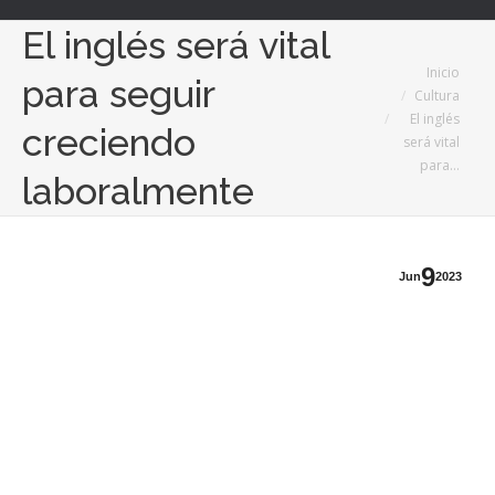
El inglés será vital
Estás aquí:
Inicio
para seguir
Cultura
El inglés
creciendo
será vital
para…
laboralmente
9
Jun
2023