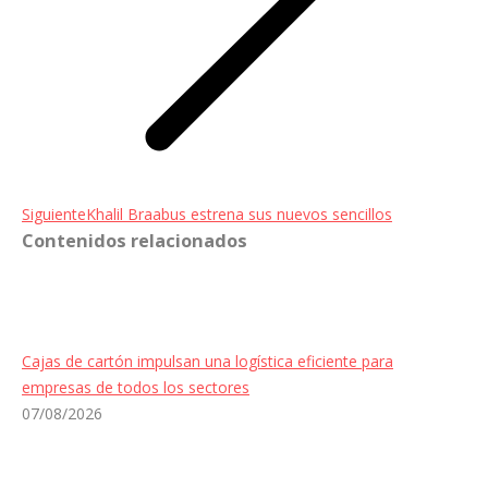
Entrada
Siguiente
Khalil Braabus estrena sus nuevos sencillos
Contenidos relacionados
siguiente:
Cajas de cartón impulsan una logística eficiente para
empresas de todos los sectores
07/08/2026