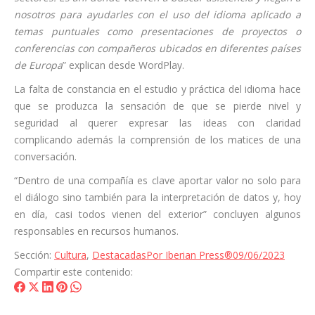
nosotros para ayudarles con el uso del idioma aplicado a
temas puntuales como presentaciones de proyectos o
conferencias con compañeros ubicados en diferentes países
de Europa
” explican desde WordPlay.
La falta de constancia en el estudio y práctica del idioma hace
que se produzca la sensación de que se pierde nivel y
seguridad al querer expresar las ideas con claridad
complicando además la comprensión de los matices de una
conversación.
“Dentro de una compañía es
clave
aportar valor no solo para
el diálogo sino también para la interpretación de datos y, hoy
en día, casi todos vienen del exterior” concluyen algunos
responsables en recursos humanos.
Sección:
Cultura
,
Destacadas
Por
Iberian Press®
09/06/2023
Compartir este contenido:
Share
Share
Share
Share
Share
on
on
on
on
on