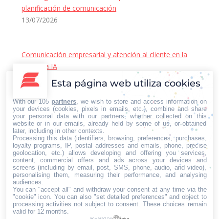
planificación de comunicación
13/07/2026
Comunicación empresarial y atención al cliente en la
era de la IA
22/06/2026
Esta página web utiliza cookies
Contacto Iberian Press
With our 105
partners
, we wish to store and access information on
Principales vías de contacto:
your devices (cookies, pixels in emails, etc.), combine and share
your personal data with our partners, whether collected on this
E-mail:
website or in our emails, already held by some of us, or obtained
later, including in other contexts.
info@iberianpress.es
Processing this data (identifiers, browsing, preferences, purchases,
Teléfono:
loyalty programs, IP, postal addresses and emails, phone, precise
geolocation, etc.) allows developing and offering you services,
+34 911863556
content, commercial offers and ads across your devices and
Fax:
screens (including by email, post, SMS, phone, audio, and video),
personalising them, measuring their performance, and analysing
+34 911863556
audiences.
You can "accept all" and withdraw your consent at any time via the
Encuéntranos en:
Facebook
X
YouTube
Rss
"cookie" icon
. You can also "set detailed preferences" and object to
processing activities not subject to consent. These choices remain
page
page
page
page
valid for 12 months.
powered by