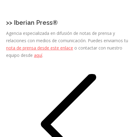
Facebook
X
LinkedIn
Pinterest
WhatsApp
>>
Iberian Press®
Agencia especializada en difusión de notas de prensa y
relaciones con medios de comunicación. Puedes enviarnos tu
nota de prensa desde este enlace
o contactar con nuestro
equipo desde
aquí
.
Navegación
entre
entradas