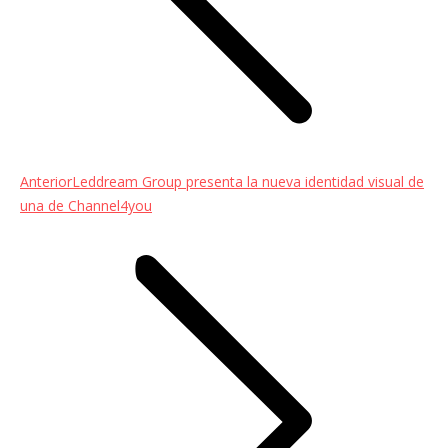
Entrada
Anterior
Leddream Group presenta la nueva identidad visual de
anterior:
una de Channel4you