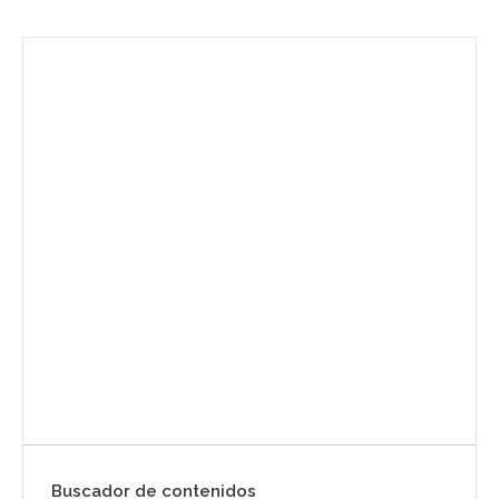
Envíanos ahora tu nota de
prensa
Enviar
Buscador de contenidos