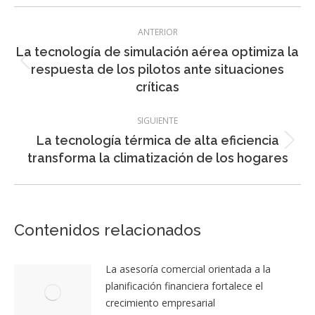
Navegación
ANTERIOR
entre
La tecnología de simulación aérea optimiza la
entradas
Entrada
respuesta de los pilotos ante situaciones
anterior:
críticas
SIGUIENTE
La tecnología térmica de alta eficiencia
Entrada
transforma la climatización de los hogares
siguiente:
Contenidos relacionados
La asesoría comercial orientada a la
planificación financiera fortalece el
crecimiento empresarial