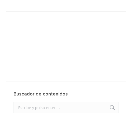
Envíanos ahora tu nota de prensa
Enviar
Buscador de contenidos
Search: