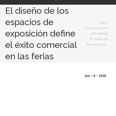
El diseño de los
espacios de
Estás aquí:
Inicio
Comunicación
exposición define
y Marketing
El diseño de
el éxito comercial
los espacios…
en las ferias
Jun
8
2026