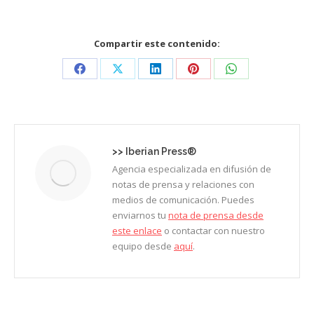
Compartir este contenido:
Share
Share
Share
Share
Share
on
on
on
on
on
Facebook
X
LinkedIn
Pinterest
WhatsApp
>>
Iberian Press®
Agencia especializada en difusión de
notas de prensa y relaciones con
medios de comunicación. Puedes
enviarnos tu
nota de prensa desde
este enlace
o contactar con nuestro
equipo desde
aquí
.