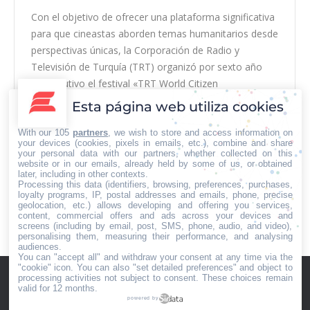
Con el objetivo de ofrecer una plataforma significativa
para que cineastas aborden temas humanitarios desde
perspectivas únicas, la Corporación de Radio y
Televisión de Turquía (TRT) organizó por sexto año
consecutivo el festival «TRT World Citizen
Humanitarian Film Festival«, donde se abordaron
Esta página web utiliza cookies
temas cruciales como la guerra, los conflictos, los
derechos humanos y la crisis…
With our 105
partners
, we wish to store and access information on
your devices (cookies, pixels in emails, etc.), combine and share
your personal data with our partners, whether collected on this
website or in our emails, already held by some of us, or obtained
later, including in other contexts.
Processing this data (identifiers, browsing, preferences, purchases,
loyalty programs, IP, postal addresses and emails, phone, precise
geolocation, etc.) allows developing and offering you services,
←
1
…
49
50
51
52
53
…
content, commercial offers and ads across your devices and
262
→
screens (including by email, post, SMS, phone, audio, and video),
personalising them, measuring their performance, and analysing
audiences.
You can "accept all" and withdraw your consent at any time via the
"cookie" icon
. You can also "set detailed preferences" and object to
processing activities not subject to consent. These choices remain
valid for 12 months.
powered by