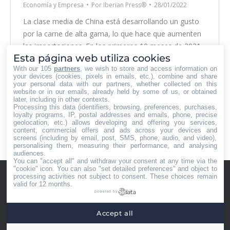
Economía y Empresa
Por
Iberian Press®
28/01/2022
La clase media de China está desarrollando un gusto
por la carne de alta gama, lo que hace que aumenten
las importaciones. En los primeros 10 meses de 2021,
Esta página web utiliza cookies
las ventas de jamones y paletas curados españoles
With our 105
partners
, we wish to store and access information on
crecieron más de un 32,96 % en valor hasta alcanzar
your devices (cookies, pixels in emails, etc.), combine and share
los 17,35 millones de euros (19,6 millones de…
your personal data with our partners, whether collected on this
website or in our emails, already held by some of us, or obtained
later, including in other contexts.
Processing this data (identifiers, browsing, preferences, purchases,
loyalty programs, IP, postal addresses and emails, phone, precise
geolocation, etc.) allows developing and offering you services,
content, commercial offers and ads across your devices and
1
2
3
4
5
…
11
→
screens (including by email, post, SMS, phone, audio, and video),
personalising them, measuring their performance, and analysing
audiences.
You can "accept all" and withdraw your consent at any time via the
"cookie" icon
. You can also "set detailed preferences" and object to
processing activities not subject to consent. These choices remain
valid for 12 months.
powered by
Accept all
Menú footer
Iberian Press® - Agencia especializada en relaciones con medios de