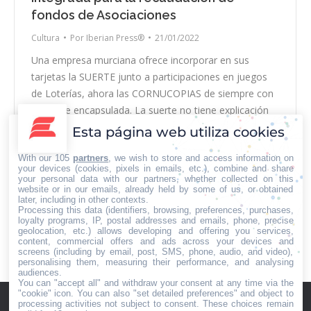
fondos de Asociaciones
Cultura
Por
Iberian Press®
21/01/2022
Una empresa murciana ofrece incorporar en sus
tarjetas la SUERTE junto a participaciones en juegos
de Loterías, ahora las CORNUCOPIAS de siempre con
la Suerte encapsulada. La suerte no tiene explicación
se encuentra más allá de toda compresión humana,
Esta página web utiliza cookies
de sistemas lógicos, racionales o estadísticos. A pesar
With our 105
partners
, we wish to store and access information on
de su naturaleza enigmática esta empresa ha
your devices (cookies, pixels in emails, etc.), combine and share
conseguido…
your personal data with our partners, whether collected on this
website or in our emails, already held by some of us, or obtained
later, including in other contexts.
Processing this data (identifiers, browsing, preferences, purchases,
loyalty programs, IP, postal addresses and emails, phone, precise
geolocation, etc.) allows developing and offering you services,
content, commercial offers and ads across your devices and
←
1
2
3
4
5
…
11
→
screens (including by email, post, SMS, phone, audio, and video),
personalising them, measuring their performance, and analysing
audiences.
You can "accept all" and withdraw your consent at any time via the
"cookie" icon
. You can also "set detailed preferences" and object to
processing activities not subject to consent. These choices remain