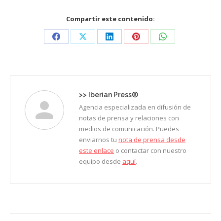
Compartir este contenido:
Share
Share
Share
Share
Share
on
on
on
on
on
Facebook
X
LinkedIn
Pinterest
WhatsApp
>>
Iberian Press®
Agencia especializada en difusión de
notas de prensa y relaciones con
medios de comunicación. Puedes
enviarnos tu
nota de prensa desde
este enlace
o contactar con nuestro
equipo desde
aquí
.