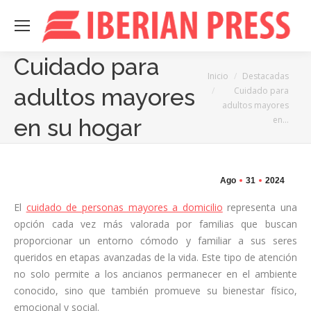
Cuidado para
Estás aquí:
Inicio
Destacadas
adultos mayores
Cuidado para
adultos mayores
en…
en su hogar
Ago
31
2024
El
cuidado de personas mayores a domicilio
representa una
opción cada vez más valorada por familias que buscan
proporcionar un entorno cómodo y familiar a sus seres
queridos en etapas avanzadas de la vida. Este tipo de atención
no solo permite a los ancianos permanecer en el ambiente
conocido, sino que también promueve su bienestar físico,
emocional y social.