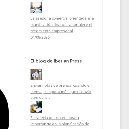
La asesoría comercial orientada a la
planificación financiera fortalece el
crecimiento empresarial
04/08/2026
El blog de Iberian Press
Enviar notas de prensa: cuando el
mensaje importa más que el envío
29/07/2026
Estrategia de contenidos: la
importancia en la planificación de