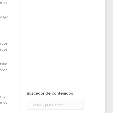
ue se
rosas
Envíanos ahora
tu nota de
prensa
uidos
ñados
Enviar
illas
iones
Buscador de contenidos
ar un
uando
Search: