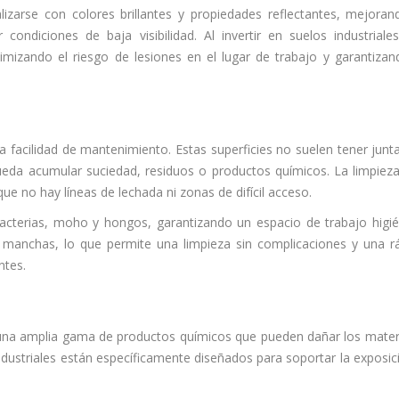
izarse con colores brillantes y propiedades reflectantes, mejoran
condiciones de baja visibilidad. Al invertir en suelos industriales
izando el riesgo de lesiones en el lugar de trabajo y garantizan
 facilidad de mantenimiento. Estas superficies no suelen tener junta
ueda acumular suciedad, residuos o productos químicos. La limpieza
ue no hay líneas de lechada ni zonas de difícil acceso.
 bacterias, moho y hongos, garantizando un espacio de trabajo higié
s manchas, lo que permite una limpieza sin complicaciones y una r
ntes.
 una amplia gama de productos químicos que pueden dañar los mater
ndustriales están específicamente diseñados para soportar la exposic