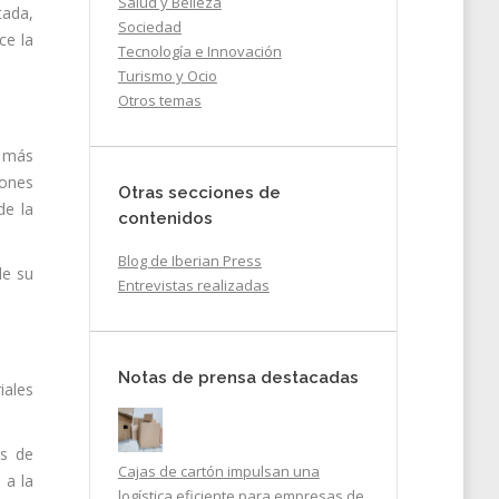
Salud y Belleza
tada,
Sociedad
ce la
Tecnología e Innovación
Turismo y Ocio
Otros temas
n más
iones
Otras secciones de
de la
contenidos
Blog de Iberian Press
de su
Entrevistas realizadas
Notas de prensa destacadas
iales
es de
Cajas de cartón impulsan una
 a la
logística eficiente para empresas de