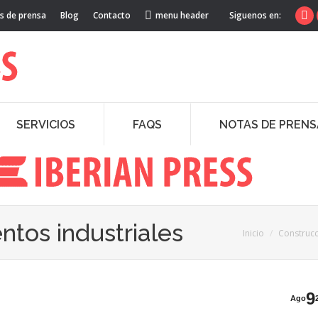
s de prensa
Blog
Contacto
menu header
Siguenos en:
Fa
pa
op
in
ne
wi
SERVICIOS
FAQS
NOTAS DE PRENS
ntos industriales
Estás aquí:
Inicio
Construcc
9
Ago