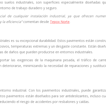
o suelos industriales, son superficies especialmente diseñadas q
 entorno de trabajo duradero y seguro.
ial de cualquier instalación industrial, ya que ofrecen nume
 la eficiencia”
comentan desde
Tepox Norte
.
striales es su excepcional durabilidad. Estos pavimentos están constr
rosivos, temperaturas extremas y un desgaste constante. Están dise
rmas de daños que pueden producirse en entornos industriales.
ortar las exigencias de la maquinaria pesada, el tráfico de carret
 deteriorarse, minimizando la necesidad de reparaciones y sustituc
torno industrial. Con los pavimentos industriales, puede garantiz
tos pavimentos están diseñados para ser antideslizantes, incluso c
educiendo el riesgo de accidentes por resbalones y caídas.