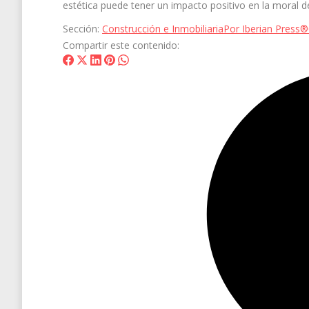
estética puede tener un impacto positivo en la moral de
Sección:
Construcción e Inmobiliaria
Por
Iberian Press®
Compartir este contenido:
Share
Share
Share
Share
Share
on
on
on
on
on
Facebook
X
LinkedIn
Pinterest
WhatsApp