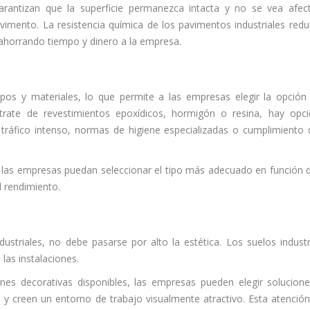
rantizan que la superficie permanezca intacta y no se vea afec
avimento. La resistencia química de los pavimentos industriales redu
 ahorrando tiempo y dinero a la empresa.
tipos y materiales, lo que permite a las empresas elegir la opció
trate de revestimientos epoxídicos, hormigón o resina, hay opc
o tráfico intenso, normas de higiene especializadas o cumplimiento 
que las empresas puedan seleccionar el tipo más adecuado en función 
l rendimiento.
dustriales, no debe pasarse por alto la estética. Los suelos industr
 las instalaciones.
s decorativas disponibles, las empresas pueden elegir solucion
y creen un entorno de trabajo visualmente atractivo. Esta atención