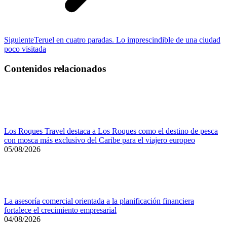
Entrada
Siguiente
Teruel en cuatro paradas. Lo imprescindible de una ciudad
siguiente:
poco visitada
Contenidos relacionados
Los Roques Travel destaca a Los Roques como el destino de pesca
con mosca más exclusivo del Caribe para el viajero europeo
05/08/2026
La asesoría comercial orientada a la planificación financiera
fortalece el crecimiento empresarial
04/08/2026