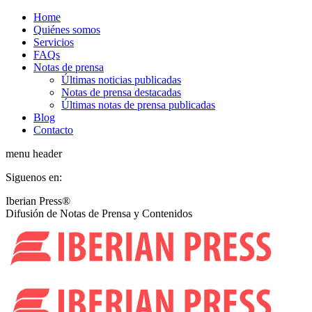
Saltar
Home
al
Quiénes somos
contenido
Servicios
FAQs
Notas de prensa
Últimas noticias publicadas
Notas de prensa destacadas
Últimas notas de prensa publicadas
Blog
Contacto
menu header
Siguenos en:
Facebook
X
YouTube
Rss
Iberian Press®
page
page
page
page
Difusión de Notas de Prensa y Contenidos
opens
opens
opens
opens
in
in
in
in
new
new
new
new
window
window
window
window