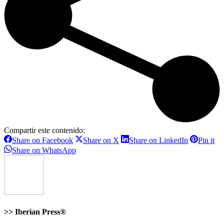
Compartir este contenido:
Share
Share
Share
Sh
Share on Facebook
Share on X
Share on LinkedIn
Pin it
on
on
on
on
Share
Share on WhatsApp
Facebook
X
LinkedIn
Pin
on
WhatsApp
>>
Iberian Press®