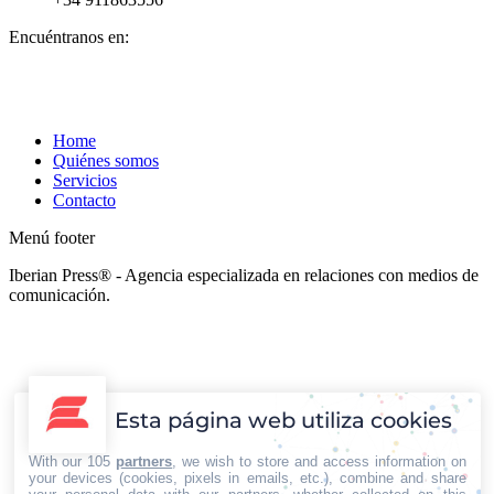
Encuéntranos en:
Facebook
X
YouTube
Rss
page
page
page
page
opens
opens
opens
opens
in
in
in
in
Home
new
new
new
new
Quiénes somos
window
window
window
window
Servicios
Contacto
Menú footer
Iberian Press® - Agencia especializada en relaciones con medios de
comunicación.
t
T
Esta página web utiliza cookies
With our 105
partners
, we wish to store and access information on
your devices (cookies, pixels in emails, etc.), combine and share