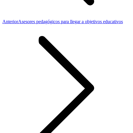
Entrada
Anterior
Asesores pedagógicos para llegar a objetivos educativos
anterior: