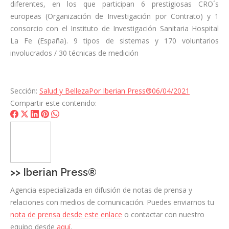
diferentes, en los que participan 6 prestigiosas CRO´s
europeas (Organización de Investigación por Contrato) y 1
consorcio con el Instituto de Investigación Sanitaria Hospital
La Fe (España). 9 tipos de sistemas y 170 voluntarios
involucrados / 30 técnicas de medición
Sección:
Salud y Belleza
Por
Iberian Press®
06/04/2021
Compartir este contenido:
Share
Share
Share
Share
Share
on
on
on
on
on
Facebook
X
LinkedIn
Pinterest
WhatsApp
>>
Iberian Press®
Agencia especializada en difusión de notas de prensa y
relaciones con medios de comunicación. Puedes enviarnos tu
nota de prensa desde este enlace
o contactar con nuestro
equipo desde
aquí
.