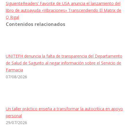
Entrada
Siguiente
Readers’ Favorite de USA anuncia el lanzamiento del
siguiente:
libro de autoayuda «Vibraciones» Transcendiendo El Matrix de
Q Rigal
Contenidos relacionados
UNITEFH denuncia la falta de transparencia del Departamento
de Salud de Sagunto al negar información sobre el Servicio de
Farmacia
07/08/2026
Un taller práctico enseña a transformar la autocrítica en apoyo
personal
29/07/2026