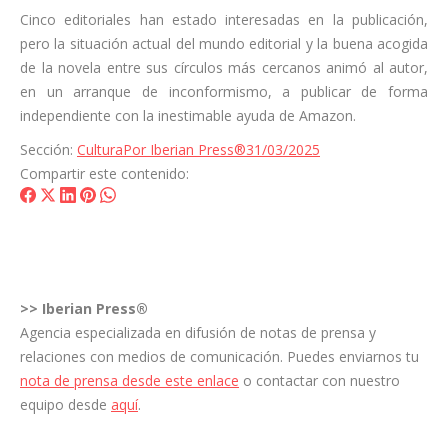
Cinco editoriales han estado interesadas en la publicación,
pero la situación actual del mundo editorial y la buena acogida
de la novela entre sus círculos más cercanos animó al autor,
en un arranque de inconformismo, a publicar de forma
independiente con la inestimable ayuda de Amazon.
Sección:
Cultura
Por
Iberian Press®
31/03/2025
Compartir este contenido:
Share
Share
Share
Share
Share
on
on
on
on
on
Facebook
X
LinkedIn
Pinterest
WhatsApp
>>
Iberian Press®
Agencia especializada en difusión de notas de prensa y
relaciones con medios de comunicación. Puedes enviarnos tu
nota de prensa desde este enlace
o contactar con nuestro
equipo desde
aquí
.
Navegación