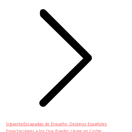
Entrada
Siguiente
Escapadas de Ensueño: Destinos Españoles
siguiente:
Espectaculares a los Que Puedes Llegar en Coche