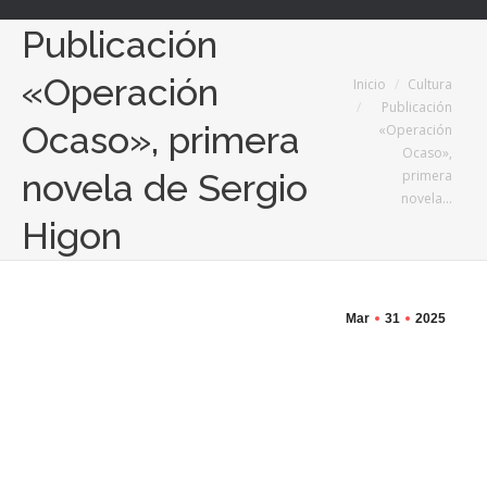
Publicación
«Operación
Estás aquí:
Inicio
Cultura
Publicación
Ocaso», primera
«Operación
Ocaso»,
primera
novela de Sergio
novela…
Higon
Mar
31
2025