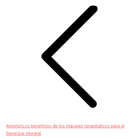
entre
entradas
Entrada
Anterior
Los beneficios de los masajes terapéuticos para el
anterior:
bienestar integral