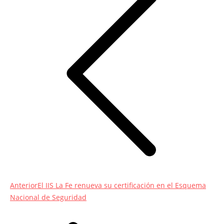
entradas
Entrada
Anterior
El IIS La Fe renueva su certificación en el Esquema
anterior:
Nacional de Seguridad