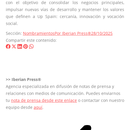
con el objetivo de consolidar los negocios principales,
impulsar nuevas vías de desarrollo y mantener los valores
que definen a Up Spain: cercanía, innovación y vocación
social.
Sección:
Nombramientos
Por
Iberian Press®
28/10/2025
Compartir este contenido:
Share
Share
Share
Share
Share
on
on
on
on
on
Facebook
X
LinkedIn
Pinterest
WhatsApp
>>
Iberian Press®
Agencia especializada en difusión de notas de prensa y
relaciones con medios de comunicación. Puedes enviarnos
tu
nota de prensa desde este enlace
o contactar con nuestro
equipo desde
aquí
.
Navegación
entre