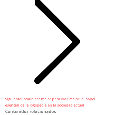
Entrada
Siguiente
Comunicar mejor para vivir mejor: el papel
siguiente:
esencial de la logopedia en la sociedad actual
Contenidos relacionados