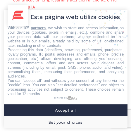
era de la IA
22/06/2026
Esta página web utiliza cookies
Contacto Iberian Press
With our 105
partners
, we wish to store and access information on
Principales vías de contacto:
your devices (cookies, pixels in emails, etc.), combine and share
your personal data with our partners, whether collected on this
E-mail:
website or in our emails, already held by some of us, or obtained
later, including in other contexts.
info@iberianpress.es
Processing this data (identifiers, browsing, preferences, purchases,
Teléfono:
loyalty programs, IP, postal addresses and emails, phone, precise
geolocation, etc.) allows developing and offering you services,
+34 911863556
content, commercial offers and ads across your devices and
Fax:
screens (including by email, post, SMS, phone, audio, and video),
personalising them, measuring their performance, and analysing
+34 911863556
audiences.
You can "accept all" and withdraw your consent at any time via the
Encuéntranos en:
Facebook
X
YouTube
Rss
"cookie" icon
. You can also "set detailed preferences" and object to
processing activities not subject to consent. These choices remain
page
page
page
page
valid for 12 months.
powered by
opens
opens
opens
opens
Home
Quiénes somos
Servicios
Contacto
in
in
in
in
Accept all
Menú footer
new
new
new
new
Iberian Press® - Agencia especializada en relaciones
Set your choices
window
window
window
window
con medios de comunicación.