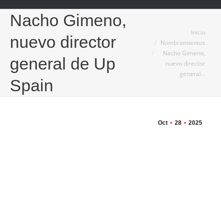
Nacho Gimeno,
Estás aquí:
Inicio
nuevo director
Nombramientos
Nacho Gimeno,
general de Up
nuevo director
general…
Spain
Oct
28
2025