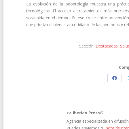
La evolución de la odontología muestra una prácti
tecnológicas. El acceso a tratamientos más precisos
sostenida en el tiempo. En ese cruce entre prevención
que prioriza el bienestar cotidiano de las personas y re
Sección:
Destacadas
,
Salu
Comp
Share
on
Faceb
>>
Iberian Press®
Agencia especializada en difusió
Puedes enviarnos tu
nota de pre