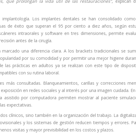
es, que prolongan la vida útil de las restauraciones”
, explican 
 implantología. Los implantes dentales se han consolidado com
asas de éxito que superan el 95 por ciento a diez años, según est
 escáneres intraorales y software en tres dimensiones, permite evalu
cisión antes de la cirugía.
marcado una diferencia clara. A los brackets tradicionales se su
opularidad por su comodidad y por permitir una mejor higiene duran
 las prácticas en adultos ya se realizan con este tipo de disposit
atibles con su rutina laboral.
nes más consultadas. Blanqueamientos, carillas y correcciones me
exposición en redes sociales y al interés por una imagen cuidada. En
isa asistido por computadora permiten mostrar al paciente simulac
las expectativas.
s clínicos, sino también en la organización del trabajo. La digitaliz
provisionales y los sistemas de gestión reducen tiempos y errores. Pa
nos visitas y mayor previsibilidad en los costos y plazos.