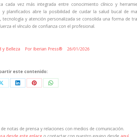
ca cada vez más integrada entre conocimiento clínico y herrami
 y planificados abre la posibilidad de cuidar la salud bucal de m
, tecnología y atención personalizada se consolida una forma de tr
fuerza el vínculo de confianza con el profesional.
d y Belleza
Por
Iberian Press®
26/01/2026
artir este contenido:
Share
Share
Share
Share
on
on
on
on
ook
X
LinkedIn
Pinterest
WhatsApp
n de notas de prensa y relaciones con medios de comunicación.
nsa desde este enlace
o contactar con nuestro equipo desde
aquí
.