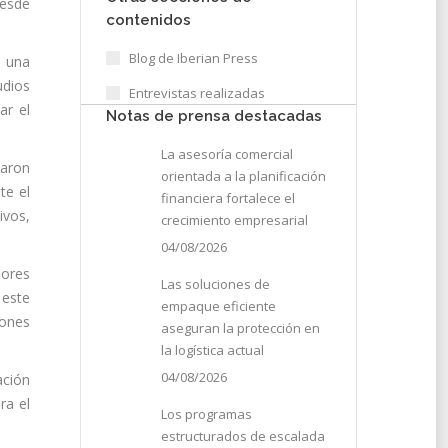
desde
contenidos
Blog de Iberian Press
o una
udios
Entrevistas realizadas
ar el
Notas de prensa destacadas
La asesoría comercial
maron
orientada a la planificación
te el
financiera fortalece el
ivos,
crecimiento empresarial
04/08/2026
nores
Las soluciones de
 este
empaque eficiente
iones
aseguran la protección en
la logística actual
04/08/2026
ación
ra el
Los programas
estructurados de escalada