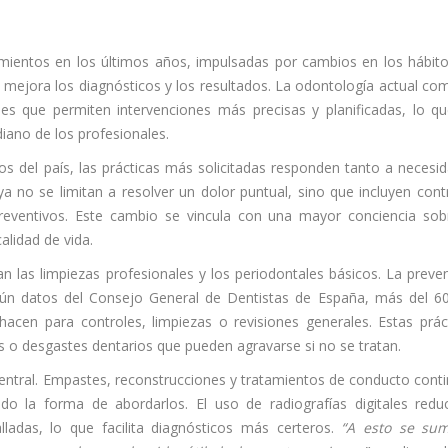
amientos en los últimos años, impulsadas por cambios en los hábit
e mejora los diagnósticos y los resultados. La odontología actual co
les que permiten intervenciones más precisas y planificadas, lo q
diano de los profesionales.
s del país, las prácticas más solicitadas responden tanto a necesi
 no se limitan a resolver un dolor puntual, sino que incluyen cont
 preventivos. Este cambio se vincula con una mayor conciencia sob
alidad de vida.
 las limpiezas profesionales y los periodontales básicos. La preve
egún datos del Consejo General de Dentistas de España, más del 6
hacen para controles, limpiezas o revisiones generales. Estas prác
s o desgastes dentarios que pueden agravarse si no se tratan.
entral. Empastes, reconstrucciones y tratamientos de conducto cont
do la forma de abordarlos. El uso de radiografías digitales redu
ladas, lo que facilita diagnósticos más certeros.
“A esto se sum