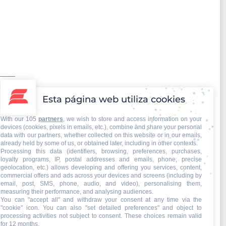
Esta página web utiliza cookies
With our 105
partners
, we wish to store and access information on your
devices (cookies, pixels in emails, etc.), combine and share your personal
Contacto Iberian Press
data with our partners, whether collected on this website or in our emails,
already held by some of us, or obtained later, including in other contexts.
Processing this data (identifiers, browsing, preferences, purchases,
loyalty programs, IP, postal addresses and emails, phone, precise
geolocation, etc.) allows developing and offering you services, content,
commercial offers and ads across your devices and screens (including by
email, post, SMS, phone, audio, and video), personalising them,
measuring their performance, and analysing audiences.
You can "accept all" and withdraw your consent at any time via the
"cookie" icon
. You can also "set detailed preferences" and object to
processing activities not subject to consent. These choices remain valid
for 12 months.