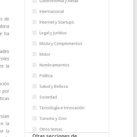
Gastronomía y Retail
Internacional
os de
Internet y Startups
mbina
Legal y Jurídico
ue ha
Moda y Complementos
dades
Motor
roles
Nombramientos
re la
Política
nción
Salud y Belleza
0 por
Sociedad
ticas
Tecnología e Innovación
inúan
Turismo y Ocio
ce la
Otros temas
a la
Otras secciones de