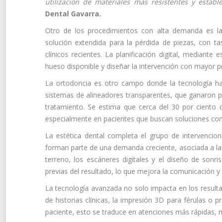
utilización de materiales más resistentes y establ
Dental Gavarra.
Otro de los procedimientos con alta demanda es la
solución extendida para la pérdida de piezas, con t
clínicos recientes. La planificación digital, mediante
hueso disponible y diseñar la intervención con mayor pre
La ortodoncia es otro campo donde la tecnología ha 
sistemas de alineadores transparentes, que ganaron p
tratamiento. Se estima que cerca del 30 por ciento de
especialmente en pacientes que buscan soluciones comp
La estética dental completa el grupo de intervencio
forman parte de una demanda creciente, asociada a la 
terreno, los escáneres digitales y el diseño de sonr
previas del resultado, lo que mejora la comunicación y 
La tecnología avanzada no solo impacta en los resultado
de historias clínicas, la impresión 3D para férulas o 
paciente, esto se traduce en atenciones más rápidas, me