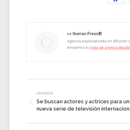
Share
on
Faceb
>>
Iberian Press®
Agencia especializada en difusión
enviarnos tu
nota de prensa desde
Navegación
entre
ANTERIOR
Se buscan actores y actrices para u
entradas
Entrada
nueva serie de televisión internacion
anterior: