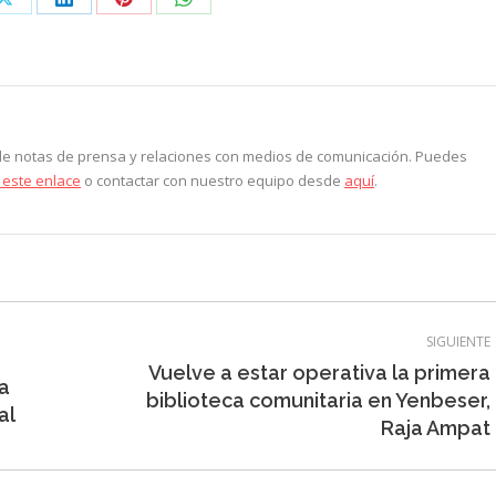
Share
Share
Share
Share
on
on
on
on
ook
X
LinkedIn
Pinterest
WhatsApp
 de notas de prensa y relaciones con medios de comunicación. Puedes
 este enlace
o contactar con nuestro equipo desde
aquí
.
SIGUIENTE
Vuelve a estar operativa la primera
na
Entrada
biblioteca comunitaria en Yenbeser,
al
siguiente:
Raja Ampat