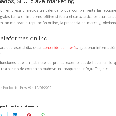
ados, SEO: clave marketing
 con empresa y medios un calendario que complementa las accion
ales tanto online como offline si fuera el caso, artículos patrocina
tan mejorar la reputación online, la presencia de marca y, obviam
lataformas online
ara que esté al día, crear
contenido de interés
, gestionar informació
ne…
 de funciones que un gabinete de prensa externo puede hacer en lo 
texto, sino de contenido audiovisual, maquetas, infografías, etc.
Por
Iberian Press®
19/06/2020
artir este contenido: