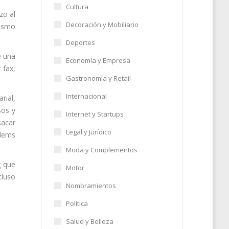
Cultura
zo al
Decoración y Mobiliario
mismo
Deportes
e una
Economía y Empresa
 fax,
Gastronomía y Retail
Internacional
rial,
sos y
Internet y Startups
sacar
Legal y Jurídico
ndems
Moda y Complementos
g que
Motor
cluso
Nombramientos
Política
Salud y Belleza