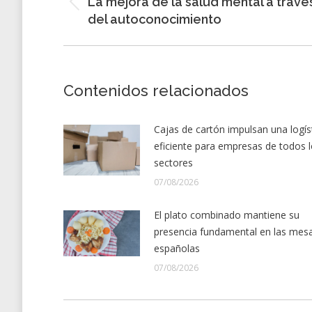
La mejora de la salud mental a travé
Entrada
entradas
del autoconocimiento
anterior:
Contenidos relacionados
Cajas de cartón impulsan una logís
eficiente para empresas de todos 
sectores
07/08/2026
El plato combinado mantiene su
presencia fundamental en las mes
españolas
07/08/2026