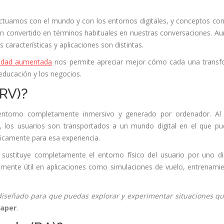
actuamos con el mundo y con los entornos digitales, y conceptos co
 han convertido en términos habituales en nuestras conversaciones. A
características y aplicaciones son distintas.
alidad aumentada
nos permite apreciar mejor cómo cada una trans
 educación y los negocios.
(RV)?
 entorno completamente inmersivo y generado por ordenador. Al
l, los usuarios son transportados a un mundo digital en el que p
ficamente para esa experiencia.
e sustituye completamente el entorno físico del usuario por uno dig
lmente útil en aplicaciones como simulaciones de vuelo, entrenami
 diseñado para que puedas explorar y experimentar situaciones q
aper
.