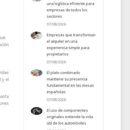
una logística eficiente para
empresas de todos los
sectores
07/08/2026
Empresas que transforman
eal.
el alquiler en una
ación
experiencia simple para
propietarios
07/08/2026
ridas
El plato combinado
mantiene su presencia
 y el
fundamental en las mesas
españolas
hasta
07/08/2026
iones
El uso de componentes
originales extiende la vida
útil de los automóviles