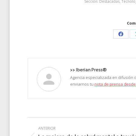
Sección:
Destacadas
,
Tecnolog
Comp
Share
on
Faceb
>>
Iberian Press®
Agencia especializada en difusión
enviarnos tu
nota de prensa desde
Navegación
ANTERIOR
entre