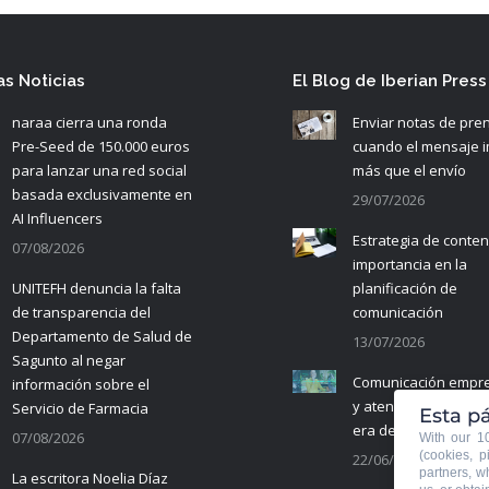
as Noticias
El Blog de Iberian Press
naraa cierra una ronda
Enviar notas de pre
Pre-Seed de 150.000 euros
cuando el mensaje 
para lanzar una red social
más que el envío
basada exclusivamente en
29/07/2026
AI Influencers
Estrategia de conten
07/08/2026
importancia en la
UNITEFH denuncia la falta
planificación de
de transparencia del
comunicación
Departamento de Salud de
13/07/2026
Sagunto al negar
Comunicación empre
información sobre el
y atención al cliente 
Servicio de Farmacia
Esta pá
era de la IA
07/08/2026
With our 
(cookies, p
22/06/2026
partners, w
La escritora Noelia Díaz