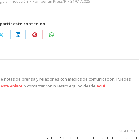
ía e Innovación
Por
Iberian Press®
31/01/2025
artir este contenido:
Share
Share
Share
Share
on
on
on
on
ook
X
LinkedIn
Pinterest
WhatsApp
 de notas de prensa y relaciones con medios de comunicación. Puedes
 este enlace
o contactar con nuestro equipo desde
aquí
.
SIGUIENTE