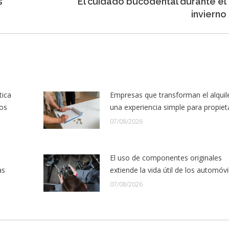
s
El cuidado bucodental durante el
Entrada
invierno
siguiente:
tica
Empresas que transforman el alquil
los
una experiencia simple para propiet
07/08/2026
El uso de componentes originales
as
extiende la vida útil de los automóvi
07/08/2026