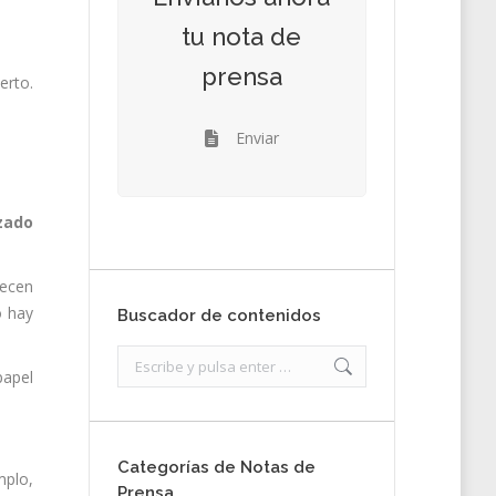
tu nota de
prensa
erto.
Enviar
zado
ecen
o hay
Buscador de contenidos
Search:
papel
Categorías de Notas de
mplo,
Prensa