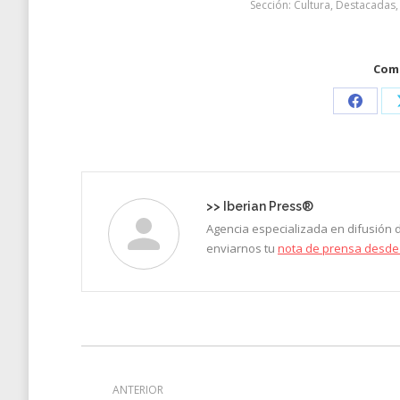
Sección:
Cultura
,
Destacadas
Comp
Share
on
Faceb
>>
Iberian Press®
Agencia especializada en difusión
enviarnos tu
nota de prensa desde
Navegación
entre
ANTERIOR