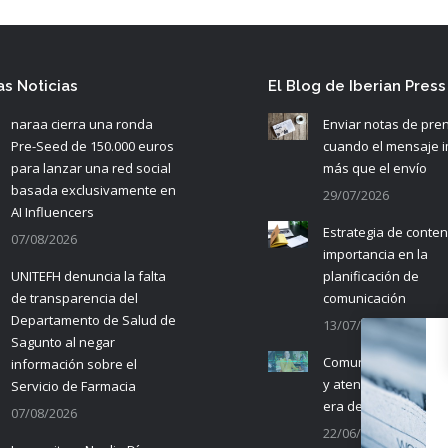
as Noticias
El Blog de Iberian Press
naraa cierra una ronda
Enviar notas de pre
Pre-Seed de 150.000 euros
cuando el mensaje 
para lanzar una red social
más que el envío
basada exclusivamente en
29/07/2026
AI Influencers
Estrategia de conten
07/08/2026
importancia en la
UNITEFH denuncia la falta
planificación de
de transparencia del
comunicación
Departamento de Salud de
13/07/2026
Sagunto al negar
Comunicación empre
información sobre el
y atención al cliente 
Servicio de Farmacia
era de la IA
07/08/2026
22/06/2026