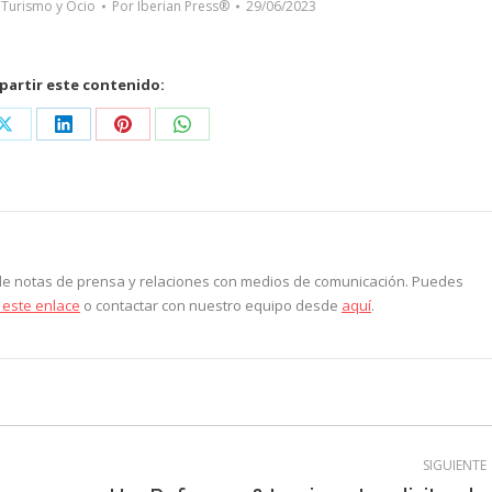
,
Turismo y Ocio
Por
Iberian Press®
29/06/2023
artir este contenido:
Share
Share
Share
Share
on
on
on
on
ook
X
LinkedIn
Pinterest
WhatsApp
 de notas de prensa y relaciones con medios de comunicación. Puedes
 este enlace
o contactar con nuestro equipo desde
aquí
.
SIGUIENTE