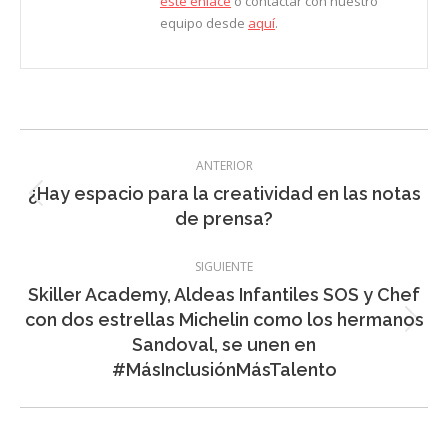
este enlace
o contactar con nuestro
equipo desde
aquí
.
Navegación
ANTERIOR
entre
¿Hay espacio para la creatividad en las notas
Entrada
entradas
de prensa?
anterior:
SIGUIENTE
Skiller Academy, Aldeas Infantiles SOS y Chef
con dos estrellas Michelin como los hermanos
Entrada
Sandoval, se unen en
siguiente:
#MásInclusiónMásTalento