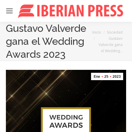
Gustavo Valverde
Estás aquí:
Inicio
Sociedad
gana el Wedding
Gustavo
Valverde gana
el Wedding…
Awards 2023
Ene
25
2023