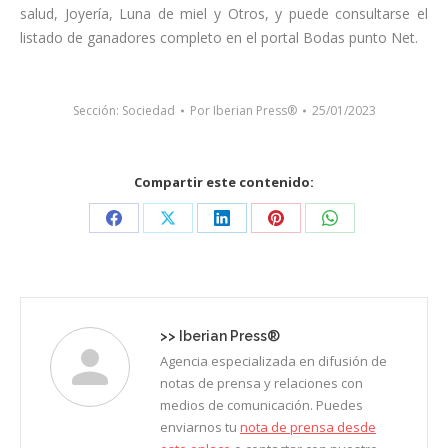
salud, Joyería, Luna de miel y Otros, y puede consultarse el
listado de ganadores completo en el portal Bodas punto Net.
Sección:
Sociedad
Por
Iberian Press®
25/01/2023
Compartir este contenido:
Share
Share
Share
Share
Share
on
on
on
on
on
Facebook
X
LinkedIn
Pinterest
WhatsApp
>>
Iberian Press®
Agencia especializada en difusión de
notas de prensa y relaciones con
medios de comunicación. Puedes
enviarnos tu
nota de prensa desde