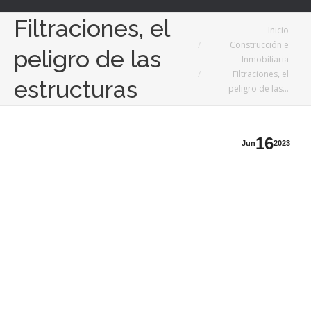
Filtraciones, el
Estás aquí:
Inicio
Construcción e
peligro de las
Inmobiliaria
Filtraciones, el
estructuras
peligro de las…
16
Jun
2023