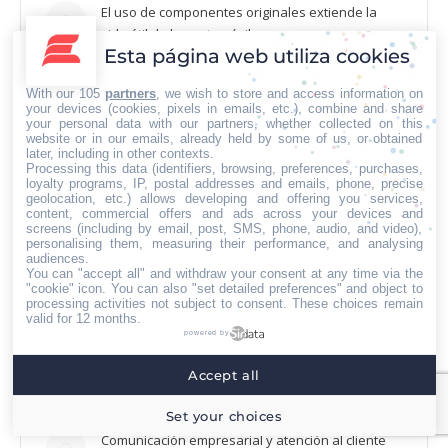
El uso de componentes originales extiende la
vida útil de los automóviles
Esta página web utiliza cookies
07/08/2026
With our 105
partners
, we wish to store and access information on
La asesoría comercial orientada a la planificación
your devices (cookies, pixels in emails, etc.), combine and share
financiera fortalece el crecimiento empresarial
your personal data with our partners, whether collected on this
website or in our emails, already held by some of us, or obtained
04/08/2026
later, including in other contexts.
Processing this data (identifiers, browsing, preferences, purchases,
loyalty programs, IP, postal addresses and emails, phone, precise
geolocation, etc.) allows developing and offering you services,
content, commercial offers and ads across your devices and
screens (including by email, post, SMS, phone, audio, and video),
El blog de Iberian Press
personalising them, measuring their performance, and analysing
audiences.
Enviar notas de prensa: cuando el mensaje
You can "accept all" and withdraw your consent at any time via the
"cookie" icon
. You can also "set detailed preferences" and object to
importa más que el envío
processing activities not subject to consent. These choices remain
29/07/2026
valid for 12 months.
powered by
Estrategia de contenidos: la importancia en la
Accept all
planificación de comunicación
13/07/2026
Set your choices
Comunicación empresarial y atención al cliente