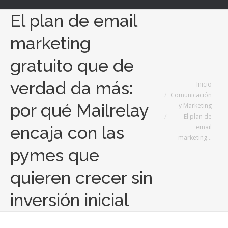
El plan de email
marketing
gratuito que de
verdad da más:
Estás aquí:
Inicio
Comunicación
por qué Mailrelay
y Marketing
El plan de
email
encaja con las
marketing…
pymes que
quieren crecer sin
inversión inicial