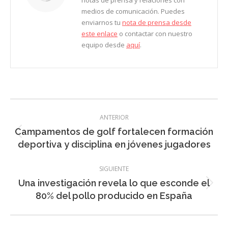
notas de prensa y relaciones con
medios de comunicación. Puedes
enviarnos tu
nota de prensa desde
este enlace
o contactar con nuestro
equipo desde
aquí
.
Navegación
ANTERIOR
entre
Campamentos de golf fortalecen formación
Entrada
entradas
deportiva y disciplina en jóvenes jugadores
anterior:
SIGUIENTE
Una investigación revela lo que esconde el
Entrada
80% del pollo producido en España
siguiente: