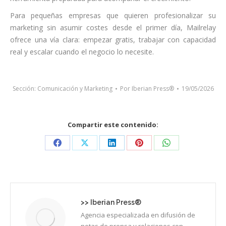
Para pequeñas empresas que quieren profesionalizar su
marketing sin asumir costes desde el primer día, Mailrelay
ofrece una vía clara: empezar gratis, trabajar con capacidad
real y escalar cuando el negocio lo necesite.
Sección:
Comunicación y Marketing
Por
Iberian Press®
19/05/2026
Compartir este contenido:
Share
Share
Share
Share
Share
on
on
on
on
on
Facebook
X
LinkedIn
Pinterest
WhatsApp
>>
Iberian Press®
Agencia especializada en difusión de