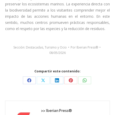
preservar los ecosistemas marinos. La experiencia directa con
la biodiversidad permite a los visitantes comprender mejor el
impacto de las acciones humanas en el entorno. En este
sentido, muchos centros promueven prácticas responsables,
como el respeto por las especies y la reducción de residuos.
Sección:
Destacadas
,
Turismo y Ocio
Por
Iberian Press®
08/05/2026
Compartir este contenido:
Share
Share
Share
Share
Share
on
on
on
on
on
Facebook
X
LinkedIn
Pinterest
WhatsApp
>>
Iberian Press®