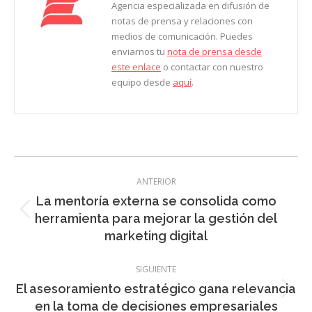
Agencia especializada en difusión de
notas de prensa y relaciones con
medios de comunicación. Puedes
enviarnos tu
nota de prensa desde
este enlace
o contactar con nuestro
equipo desde
aquí
.
Navegación
ANTERIOR
entre
La mentoría externa se consolida como
entradas
Entrada
herramienta para mejorar la gestión del
anterior:
marketing digital
SIGUIENTE
El asesoramiento estratégico gana relevancia
Entrada
en la toma de decisiones empresariales
siguiente: