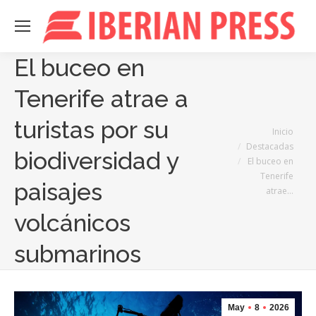
El buceo en
Tenerife atrae a
turistas por su
Estás aquí:
Inicio
Destacadas
biodiversidad y
El buceo en
Tenerife
paisajes
atrae…
volcánicos
submarinos
May
8
2026