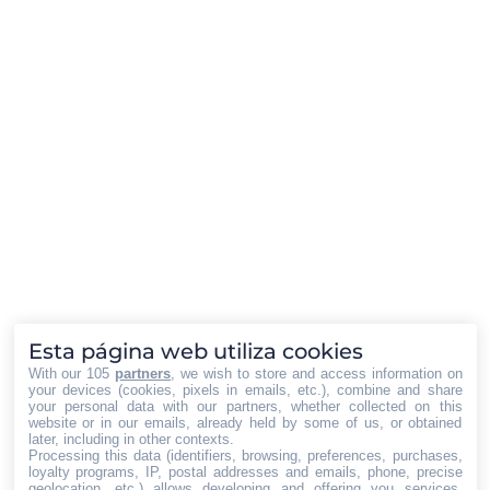
Cómo elegir un jamón o una paleta
ibérica
Gastronomía y Retail
Por
Iberian Press®
09/08/2023
Cuando se trata de seleccionar el jamón o la paleta
ibérica perfecta, hay varios factores importantes a
tener en cuenta. La elección puede ser abrumadora,
especialmente para aquellos que se enfrentan a la
selección de una pieza por primera vez, para lo que es
Esta página web utiliza cookies
conveniente dejarse aconsejar por especialistas. “Sin
With our 105
partners
, we wish to store and access information on
embargo, con un poco de…
your devices (cookies, pixels in emails, etc.), combine and share
your personal data with our partners, whether collected on this
website or in our emails, already held by some of us, or obtained
later, including in other contexts.
Processing this data (identifiers, browsing, preferences, purchases,
loyalty programs, IP, postal addresses and emails, phone, precise
geolocation, etc.) allows developing and offering you services,