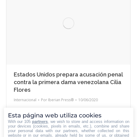
Estados Unidos prepara acusación penal
contra la primera dama venezolana Cilia
Flores
Internacional
Por
Iberian Press®
10/06/2020
Estados Unidos prepara su acusación contra la esposa
Esta página web utiliza cookies
del presidente de Venezuela quien es conocida como
With our 105
partners
, we wish to store and access information on
primera combatiente, es decir lo que para otros países
your devices (cookies, pixels in emails, etc.), combine and share
your personal data with our partners, whether collected on this
viene a representar la primera dama. Cilia Flores es
website or in our emails, already held by some of us, or obtained