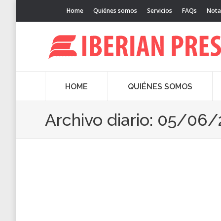
Home
Quiénes somos
Servicios
FAQs
Nota
HOME
QUIÉNES SOMOS
Archivo diario:
05/06/
El Public Cloud de OVH incorpora una
Internet y Startups
Por
Iberian Press®
05/06/2017