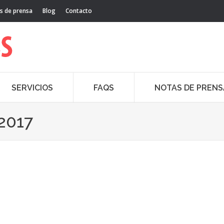
s de prensa
Blog
Contacto
SERVICIOS
FAQS
NOTAS DE PRENS
2017
 nueva gama basada en el alto rendimiento gráfico