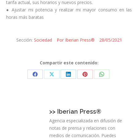
tarifa actual, sus horarios y nuevos precios.
● Ajustar mi potencia y realizar mi mayor consumo en las
horas más baratas
Sección:
Sociedad
Por
Iberian Press®
28/05/2021
Compartir este contenido:
Share
Share
Share
Share
Share
on
on
on
on
on
Facebook
X
LinkedIn
Pinterest
WhatsApp
>>
Iberian Press®
Agencia especializada en difusión de
notas de prensa y relaciones con
medios de comunicación. Puedes