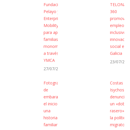
Fundación
TELONA
Pelayo y
360
Enterprise
promover
Mobility se unen
empleo ve
para apoyar a
inclusivo e
familias
innovació
monomarentales
social en
a través de
Galicia
YMCA
23/07/202
27/07/2026
Fotografías
Costas
de
Isychos
embarazo:
denuncia
el inicio de
un «doble
una
rasero» en
historia
la política
familiar
migratoria