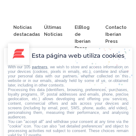
Noticias
Últimas
El Blog
Contacto
destacadas
Noticias
de
Iberian
Iberian
Press
Press
Esta página web utiliza cookies
With our 105
partners
, we wish to store and access information on
your devices (cookies, pixels in emails, etc.), combine and share
your personal data with our partners, whether collected on this
website or in our emails, already held by some of us, or obtained
later, including in other contexts.
Processing this data (identifiers, browsing, preferences, purchases,
loyalty programs, IP, postal addresses and emails, phone, precise
geolocation, etc.) allows developing and offering you services,
content, commercial offers and ads across your devices and
screens (including by email, post, SMS, phone, audio, and video),
personalising them, measuring their performance, and analysing
audiences.
Home
Iberian
You can "accept all" and withdraw your consent at any time via the
"cookie" icon
. You can also "set detailed preferences" and object to
Quiénes
Press® -
processing activities not subject to consent. These choices remain
somos
Agencia
valid for 12 months.