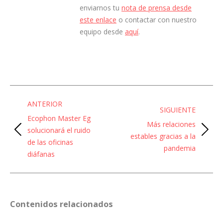
enviarnos tu
nota de prensa desde
este enlace
o contactar con nuestro
equipo desde
aquí
.
Navegación
ANTERIOR
entre
SIGUIENTE
Ecophon Master Eg
Más relaciones
entradas
solucionará el ruido
Entrada
Entrada
estables gracias a la
de las oficinas
anterior:
siguiente:
pandemia
diáfanas
Contenidos relacionados